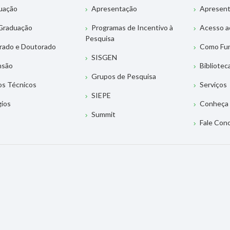
uação
Apresentação
Apresen
Graduação
Programas de Incentivo à
Acesso a
Pesquisa
rado e Doutorado
Como Fu
SISGEN
nsão
Bibliotec
Grupos de Pesquisa
os Técnicos
Serviços
SIEPE
gios
Conheça 
Summit
Fale Con