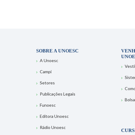
SOBRE A UNOESC
VENH
UNOE
A Unoesc
Vesti
Campi
Sist
Setores
Como
Publicações Legais
Bolsa
Funoesc
Editora Unoesc
Rádio Unoesc
CURS