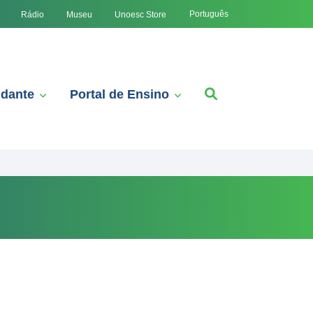
Português
Rádio
Museu
Unoesc Store
udante
Portal de Ensino