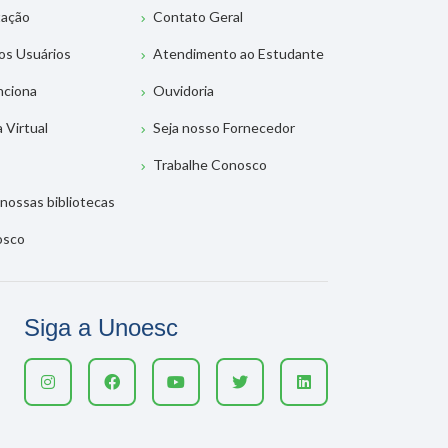
tação
Contato Geral
os Usuários
Atendimento ao Estudante
nciona
Ouvidoria
a Virtual
Seja nosso Fornecedor
Trabalhe Conosco
nossas bibliotecas
osco
Siga a Unoesc