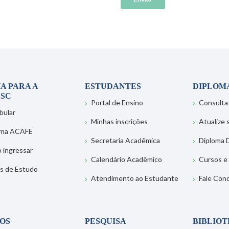
A PARA A
ESTUDANTES
DIPLOM
SC
Portal de Ensino
Consulta
bular
Minhas inscrições
Atualize
ema ACAFE
Secretaria Acadêmica
Diploma D
 ingressar
Calendário Acadêmico
Cursos e
s de Estudo
Atendimento ao Estudante
Fale Con
OS
PESQUISA
BIBLIO