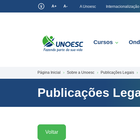
A+
A-
A Unoesc
Internacionalização
Cursos
Ond
Página Inicial
Sobre a Unoesc
Publicações Legais
Publicações Lega
Voltar