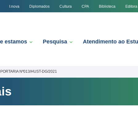
I.nova
Diplomados
Cultura
CPA
Biblioteca
Editora
e estamos
Pesquisa
Atendimento ao Est
PORTARIA Nº013/HUST-DG/2021
is