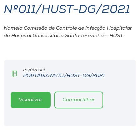
Nº011/HUST-DG/2021
I.nova
Nomeia Comissão de Controle de Infecção Hospitalar
Diplomados
do Hospital Universitário Santa Terezinha – HUST.
Cultura
CPA
22/01/2021
PORTARIA Nº011/HUST-DG/2021
Biblioteca
Visualizar
Compartilhar
Editora
Rádio