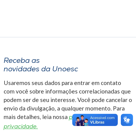
Museu
Unoesc
Store
Selecione
Receba as
o idioma
novidades da Unoesc
Usaremos seus dados para entrar em contato
A+
com você sobre informações correlacionadas que
A-
podem ser de seu interesse. Você pode cancelar o
envio da divulgação, a qualquer momento. Para
mais detalhes, leia nossa
política de
privacidade.