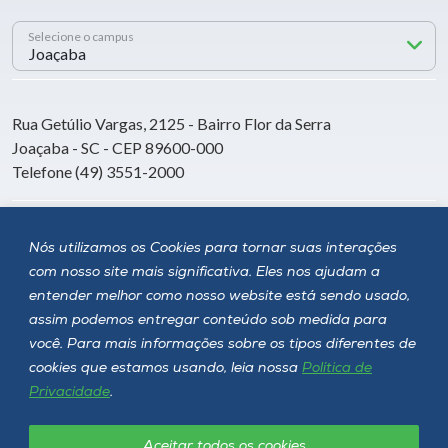
Selecione o campus
Rua Getúlio Vargas, 2125 - Bairro Flor da Serra
Joaçaba - SC - CEP 89600-000
Telefone (49) 3551-2000
Siga a Unoesc
Nós utilizamos os Cookies para tornar suas interações
com nosso site mais significativa. Eles nos ajudam a
entender melhor como nosso website está sendo usado,
assim podemos entregar conteúdo sob medida para
você. Para mais informações sobre os tipos diferentes de
cookies que estamos usando, leia nossa
Política de
Privacidade
.
Aceitar todos os cookies