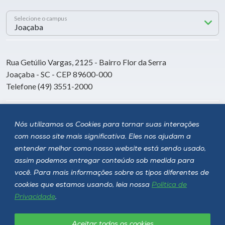
Selecione o campus
Rua Getúlio Vargas, 2125 - Bairro Flor da Serra
Joaçaba - SC - CEP 89600-000
Telefone (49) 3551-2000
Siga a Unoesc
Nós utilizamos os Cookies para tornar suas interações
com nosso site mais significativa. Eles nos ajudam a
entender melhor como nosso website está sendo usado,
assim podemos entregar conteúdo sob medida para
você. Para mais informações sobre os tipos diferentes de
cookies que estamos usando, leia nossa
Política de
Privacidade
.
Aceitar todos os cookies