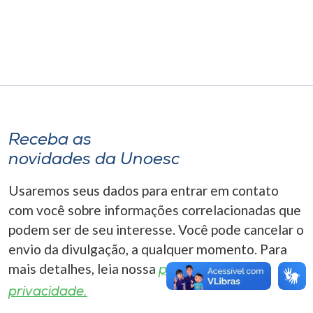
Museu
Unoesc
Store
Selecione
Receba as
o idioma
novidades da Unoesc
Usaremos seus dados para entrar em contato
A+
com você sobre informações correlacionadas que
A-
podem ser de seu interesse. Você pode cancelar o
envio da divulgação, a qualquer momento. Para
mais detalhes, leia nossa
política de
privacidade.