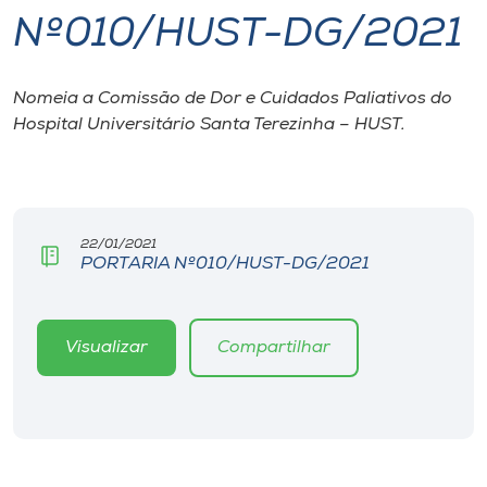
Nº010/HUST-DG/2021
I.nova
Nomeia a Comissão de Dor e Cuidados Paliativos do
Diplomados
Hospital Universitário Santa Terezinha – HUST.
Cultura
CPA
22/01/2021
PORTARIA Nº010/HUST-DG/2021
Biblioteca
Visualizar
Compartilhar
Editora
Rádio