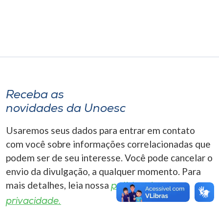
Museu
Unoesc
Store
Receba as
Selecione
o idioma
novidades da Unoesc
Usaremos seus dados para entrar em contato
com você sobre informações correlacionadas que
A+
podem ser de seu interesse. Você pode cancelar o
A-
envio da divulgação, a qualquer momento. Para
mais detalhes, leia nossa
política de
privacidade.