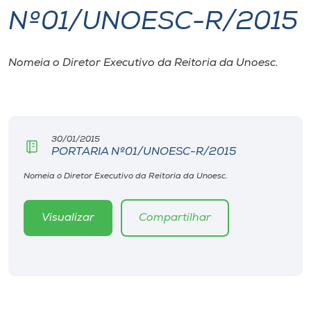
Nº01/UNOESC-R/2015
I.nova
Nomeia o Diretor Executivo da Reitoria da Unoesc.
Diplomados
Cultura
30/01/2015
PORTARIA Nº01/UNOESC-R/2015
CPA
Nomeia o Diretor Executivo da Reitoria da Unoesc.
Biblioteca
Visualizar
Compartilhar
Editora
Rádio