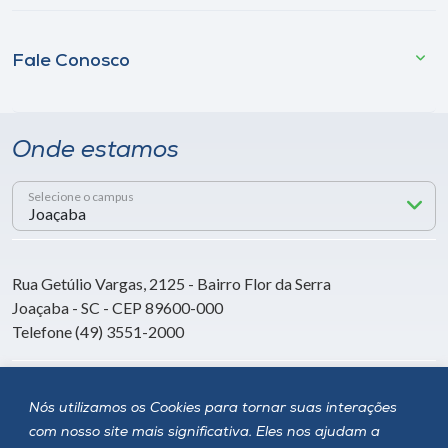
Fale Conosco
Onde estamos
Selecione o campus
Rua Getúlio Vargas, 2125 - Bairro Flor da Serra
Joaçaba - SC - CEP 89600-000
Telefone (49) 3551-2000
Siga a Unoesc
Nós utilizamos os Cookies para tornar suas interações
com nosso site mais significativa. Eles nos ajudam a