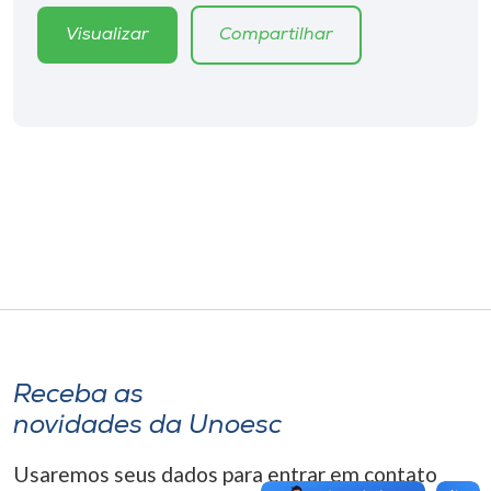
Museu
Visualizar
Compartilhar
Unoesc
Store
Selecione
o idioma
A+
A-
Receba as
novidades da Unoesc
Usaremos seus dados para entrar em contato