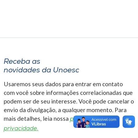
Museu
Unoesc
Store
Selecione
Receba as
o idioma
novidades da Unoesc
Usaremos seus dados para entrar em contato
A+
com você sobre informações correlacionadas que
A-
podem ser de seu interesse. Você pode cancelar o
envio da divulgação, a qualquer momento. Para
mais detalhes, leia nossa
política de
privacidade.