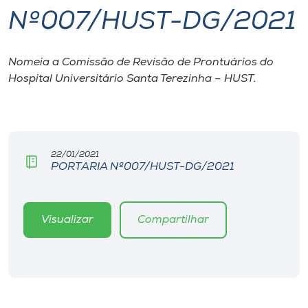
Nº007/HUST-DG/2021
I.nova
Nomeia a Comissão de Revisão de Prontuários do
Diplomados
Hospital Universitário Santa Terezinha – HUST.
Cultura
CPA
22/01/2021
PORTARIA Nº007/HUST-DG/2021
Biblioteca
Visualizar
Compartilhar
Editora
Rádio