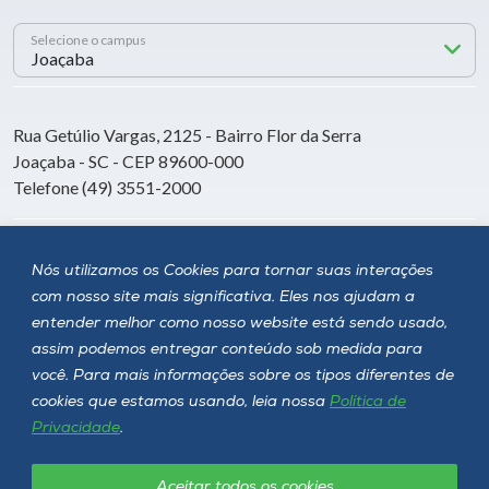
Selecione o campus
Rua Getúlio Vargas, 2125 - Bairro Flor da Serra
Joaçaba - SC - CEP 89600-000
Telefone (49) 3551-2000
Siga a Unoesc
Nós utilizamos os Cookies para tornar suas interações
com nosso site mais significativa. Eles nos ajudam a
entender melhor como nosso website está sendo usado,
assim podemos entregar conteúdo sob medida para
você. Para mais informações sobre os tipos diferentes de
cookies que estamos usando, leia nossa
Política de
Privacidade
.
Aceitar todos os cookies