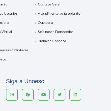
tação
Contato Geral
os Usuários
Atendimento ao Estudante
nciona
Ouvidoria
a Virtual
Seja nosso Fornecedor
Trabalhe Conosco
nossas bibliotecas
osco
Siga a Unoesc