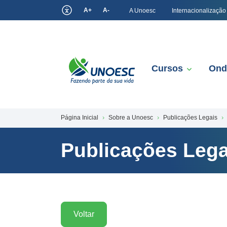
A+
A-
A Unoesc
Internacionalização
Cursos
Ond
Página Inicial
Sobre a Unoesc
Publicações Legais
Publicações Lega
Voltar