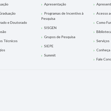
uação
Apresentação
Apresen
Graduação
Programas de Incentivo à
Acesso a
Pesquisa
rado e Doutorado
Como Fu
SISGEN
nsão
Bibliotec
Grupos de Pesquisa
os Técnicos
Serviços
SIEPE
gios
Conheça 
Summit
Fale Con