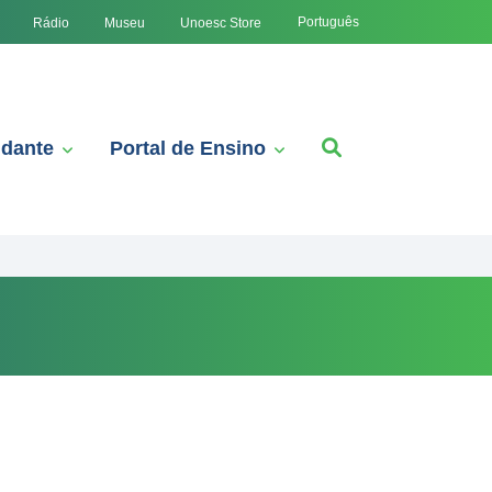
Português
Rádio
Museu
Unoesc Store
udante
Portal de Ensino