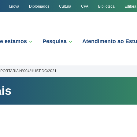
I.nova
Diplomados
Cultura
CPA
Biblioteca
Editora
e estamos
Pesquisa
Atendimento ao Est
PORTARIA Nº004/HUST-DG/2021
is