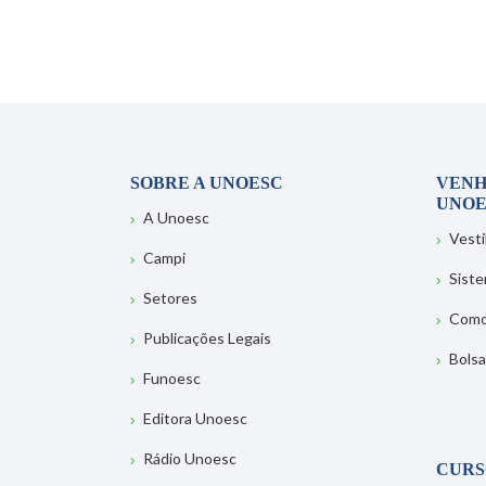
SOBRE A UNOESC
VENH
UNOE
A Unoesc
Vesti
Campi
Sist
Setores
Como
Publicações Legais
Bolsa
Funoesc
Editora Unoesc
Rádio Unoesc
CURS