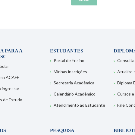
A PARA A
ESTUDANTES
DIPLOM
SC
Portal de Ensino
Consulta
bular
Minhas inscrições
Atualize
ema ACAFE
Secretaria Acadêmica
Diploma D
 ingressar
Calendário Acadêmico
Cursos e
s de Estudo
Atendimento ao Estudante
Fale Con
OS
PESQUISA
BIBLIO