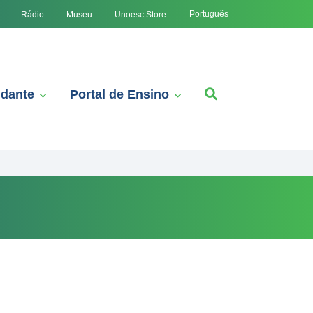
Português
Rádio
Museu
Unoesc Store
udante
Portal de Ensino