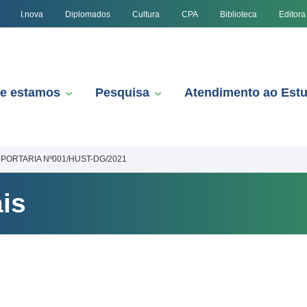
I.nova
Diplomados
Cultura
CPA
Biblioteca
Editora
e estamos
Pesquisa
Atendimento ao Est
PORTARIA Nº001/HUST-DG/2021
is