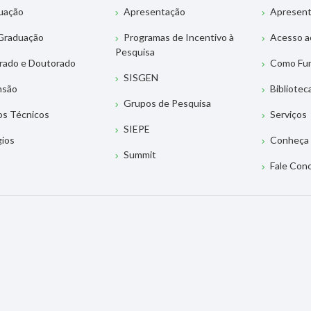
uação
Apresentação
Apresen
Graduação
Programas de Incentivo à
Acesso a
Pesquisa
rado e Doutorado
Como Fu
SISGEN
nsão
Bibliotec
Grupos de Pesquisa
os Técnicos
Serviços
SIEPE
gios
Conheça 
Summit
Fale Con