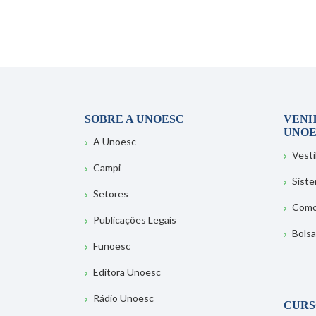
SOBRE A UNOESC
VENH
UNOE
A Unoesc
Vesti
Campi
Sist
Setores
Como
Publicações Legais
Bolsa
Funoesc
Editora Unoesc
Rádio Unoesc
CURS