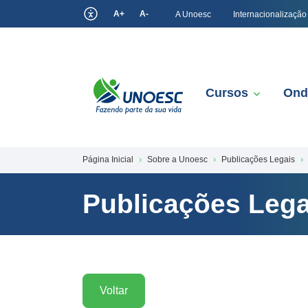
A+
A-
A Unoesc
Internacionalização
Cursos
Ond
Página Inicial
Sobre a Unoesc
Publicações Legais
Publicações Lega
Voltar