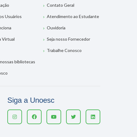
tação
Contato Geral
os Usuários
Atendimento ao Estudante
nciona
Ouvidoria
a Virtual
Seja nosso Fornecedor
Trabalhe Conosco
nossas bibliotecas
osco
Siga a Unoesc