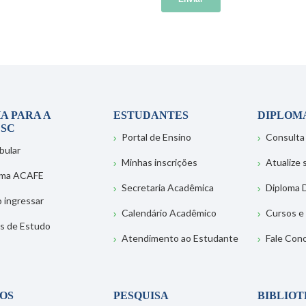
A PARA A
ESTUDANTES
DIPLOM
SC
Portal de Ensino
Consulta
bular
Minhas inscrições
Atualize
ema ACAFE
Secretaria Acadêmica
Diploma D
 ingressar
Calendário Acadêmico
Cursos e
s de Estudo
Atendimento ao Estudante
Fale Con
OS
PESQUISA
BIBLIO