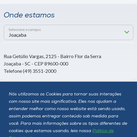
Onde estamos
Selecione o campus
Rua Getúlio Vargas, 2125 - Bairro Flor da Serra
Joaçaba - SC - CEP 89600-000
Telefone (49) 3551-2000
Siga a Unoesc
Nós utilizamos os Cookies para tornar suas interações
com nosso site mais significativa. Eles nos ajudam a
entender melhor como nosso website está sendo usado,
assim podemos entregar conteúdo sob medida para
você. Para mais informações sobre os tipos diferentes de
cookies que estamos usando, leia nossa
Política de