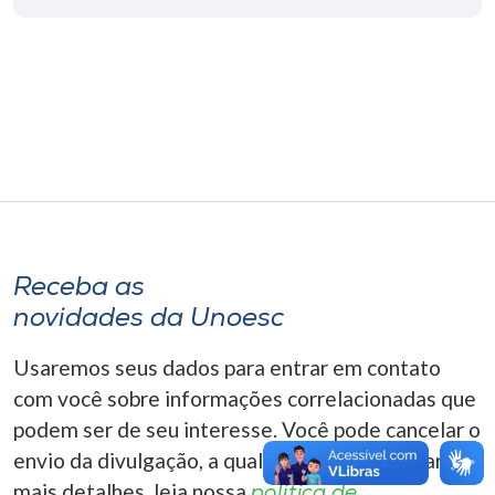
Museu
Unoesc
Store
Selecione
o idioma
Receba as
novidades da Unoesc
A+
A-
Usaremos seus dados para entrar em contato
com você sobre informações correlacionadas que
podem ser de seu interesse. Você pode cancelar o
envio da divulgação, a qualquer momento. Para
mais detalhes, leia nossa
política de