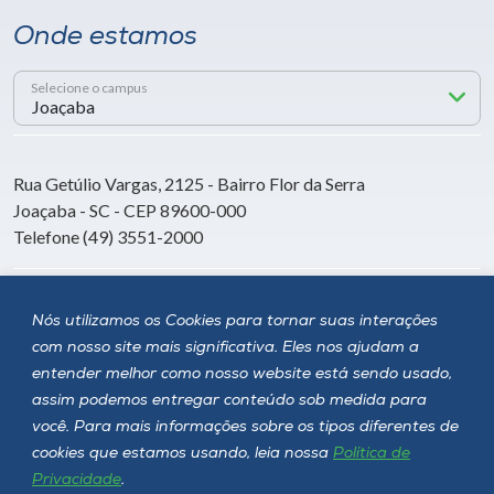
Onde estamos
Selecione o campus
Rua Getúlio Vargas, 2125 - Bairro Flor da Serra
Joaçaba - SC - CEP 89600-000
Telefone (49) 3551-2000
Siga a Unoesc
Nós utilizamos os Cookies para tornar suas interações
com nosso site mais significativa. Eles nos ajudam a
entender melhor como nosso website está sendo usado,
assim podemos entregar conteúdo sob medida para
você. Para mais informações sobre os tipos diferentes de
cookies que estamos usando, leia nossa
Política de
Privacidade
.