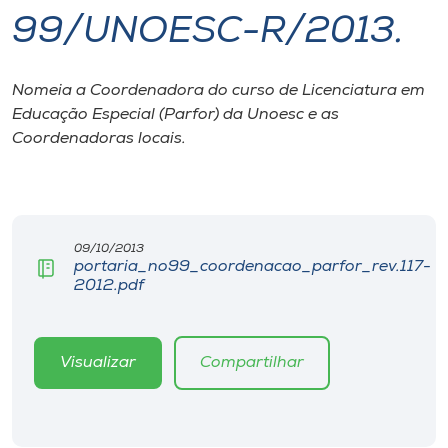
99/UNOESC-R/2013.
I.nova
Nomeia a Coordenadora do curso de Licenciatura em
Diplomados
Educação Especial (Parfor) da Unoesc e as
Coordenadoras locais.
Cultura
CPA
09/10/2013
portaria_no99_coordenacao_parfor_rev.117-
Biblioteca
2012.pdf
Editora
Visualizar
Compartilhar
Rádio