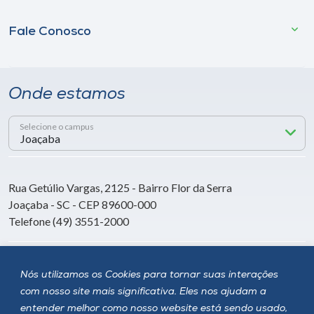
Fale Conosco
Onde estamos
Selecione o campus
Rua Getúlio Vargas, 2125 - Bairro Flor da Serra
Joaçaba - SC - CEP 89600-000
Telefone (49) 3551-2000
Siga a Unoesc
Nós utilizamos os Cookies para tornar suas interações
com nosso site mais significativa. Eles nos ajudam a
entender melhor como nosso website está sendo usado,