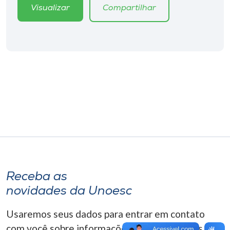
Museu
Visualizar
Compartilhar
Unoesc
Store
Selecione
o idioma
A+
A-
Receba as
novidades da Unoesc
Usaremos seus dados para entrar em contato
com você sobre informações correlacionadas que