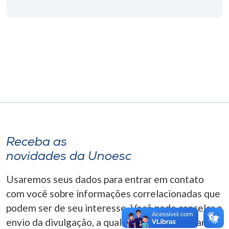
Museu
Unoesc
Store
Selecione
o idioma
Receba as
A+
novidades da Unoesc
A-
Usaremos seus dados para entrar em contato
com você sobre informações correlacionadas que
podem ser de seu interesse. Você pode cancelar o
envio da divulgação, a qualquer momento. Para