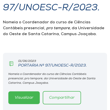
97/UNOESC-R/2023.
I.nova
Nomeia o Coordenador do curso de Ciências
Diplomados
Contábeis presencial,
pro tempore
, da Universidade
do Oeste de Santa Catarina, Campus Joaçaba.
Cultura
CPA
01/06/2023
PORTARIA Nº 97/UNOESC-R/2023.
Biblioteca
Nomeia o Coordenador do curso de Ciências Contábeis
presencial, pro tempore, da Universidade do Oeste de Santa
Editora
Catarina, Campus Joaçaba.
Rádio
Visualizar
Compartilhar