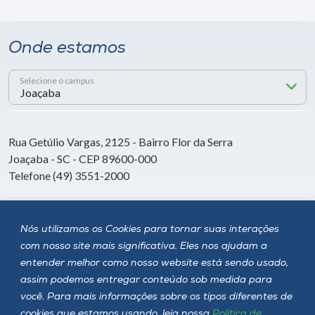
Onde estamos
Selecione o campus
Rua Getúlio Vargas, 2125 - Bairro Flor da Serra
Joaçaba - SC - CEP 89600-000
Telefone (49) 3551-2000
Siga a Unoesc
Nós utilizamos os Cookies para tornar suas interações
com nosso site mais significativa. Eles nos ajudam a
entender melhor como nosso website está sendo usado,
assim podemos entregar conteúdo sob medida para
você. Para mais informações sobre os tipos diferentes de
cookies que estamos usando, leia nossa
Política de