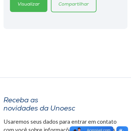
Museu
Visualizar
Compartilhar
Unoesc
Store
Selecione
o idioma
A+
A-
Receba as
novidades da Unoesc
Usaremos seus dados para entrar em contato
com você sobre informações correlacionadas que