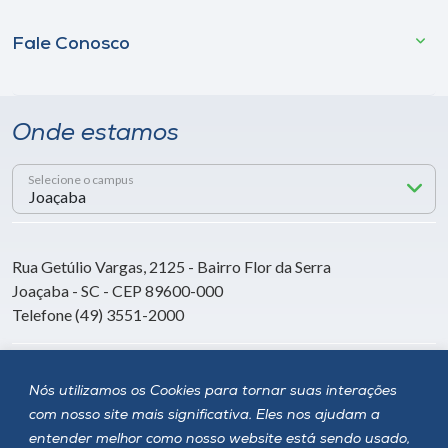
Fale Conosco
Onde estamos
Selecione o campus
Rua Getúlio Vargas, 2125 - Bairro Flor da Serra
Joaçaba - SC - CEP 89600-000
Telefone (49) 3551-2000
Siga a Unoesc
Nós utilizamos os Cookies para tornar suas interações
com nosso site mais significativa. Eles nos ajudam a
entender melhor como nosso website está sendo usado,