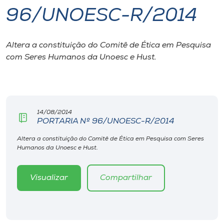
96/UNOESC-R/2014
I.nova
Altera a constituição do Comitê de Ética em Pesquisa
Diplomados
com Seres Humanos da Unoesc e Hust.
Cultura
CPA
14/08/2014
PORTARIA Nº 96/UNOESC-R/2014
Biblioteca
Altera a constituição do Comitê de Ética em Pesquisa com Seres
Humanos da Unoesc e Hust.
Editora
Visualizar
Compartilhar
Rádio