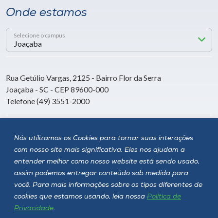
Onde estamos
Selecione o campus
Rua Getúlio Vargas, 2125 - Bairro Flor da Serra
Joaçaba - SC - CEP 89600-000
Telefone (49) 3551-2000
Siga a Unoesc
Nós utilizamos os Cookies para tornar suas interações
com nosso site mais significativa. Eles nos ajudam a
entender melhor como nosso website está sendo usado,
assim podemos entregar conteúdo sob medida para
você. Para mais informações sobre os tipos diferentes de
cookies que estamos usando, leia nossa
Política de
Privacidade
.