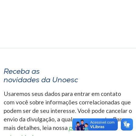
Museu
Unoesc
Store
Selecione
o idioma
Receba as
novidades da Unoesc
A+
Usaremos seus dados para entrar em contato
A-
com você sobre informações correlacionadas que
podem ser de seu interesse. Você pode cancelar o
envio da divulgação, a qualquer momento. Para
mais detalhes, leia nossa
política de