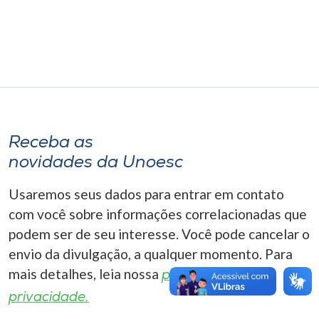
Museu
Unoesc
Store
Selecione
Receba as
o idioma
novidades da Unoesc
Usaremos seus dados para entrar em contato
A+
com você sobre informações correlacionadas que
A-
podem ser de seu interesse. Você pode cancelar o
envio da divulgação, a qualquer momento. Para
mais detalhes, leia nossa
política de
privacidade.