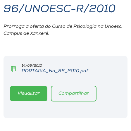
96/UNOESC-R/2010
I.nova
Prorroga a oferta do Curso de Psicologia na Unoesc,
Diplomados
Campus de Xanxerê.
Cultura
CPA
14/09/2010
PORTARIA_No_96_2010.pdf
Biblioteca
Visualizar
Compartilhar
Editora
Rádio