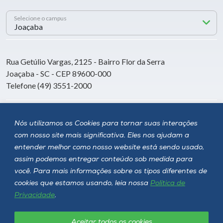
Selecione o campus
Rua Getúlio Vargas, 2125 - Bairro Flor da Serra
Joaçaba - SC - CEP 89600-000
Telefone (49) 3551-2000
Siga a Unoesc
Nós utilizamos os Cookies para tornar suas interações
com nosso site mais significativa. Eles nos ajudam a
entender melhor como nosso website está sendo usado,
assim podemos entregar conteúdo sob medida para
você. Para mais informações sobre os tipos diferentes de
cookies que estamos usando, leia nossa
Política de
Privacidade
.
Aceitar todos os cookies