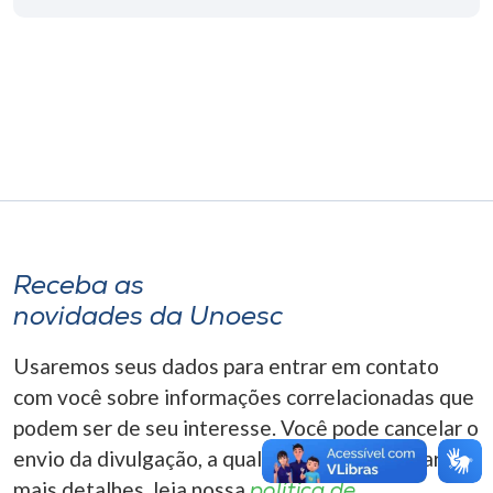
Museu
Unoesc
Store
Selecione
o idioma
Receba as
novidades da Unoesc
A+
A-
Usaremos seus dados para entrar em contato
com você sobre informações correlacionadas que
podem ser de seu interesse. Você pode cancelar o
envio da divulgação, a qualquer momento. Para
mais detalhes, leia nossa
política de