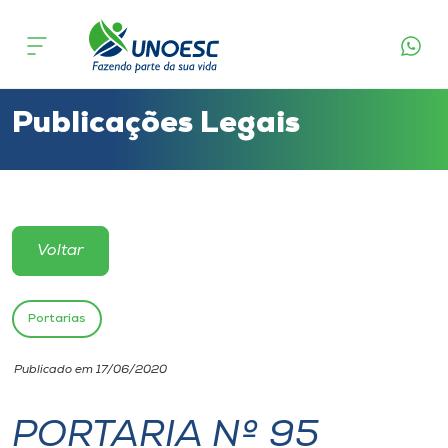
Cursos
Onde estamos
Publicações Legais
Pesquisa
Atendimento ao Estudante
Voltar
Portal de Ensino
Portarias
A
Publicado em 17/06/2020
Unoesc
PORTARIA Nº 95
Internacionalização