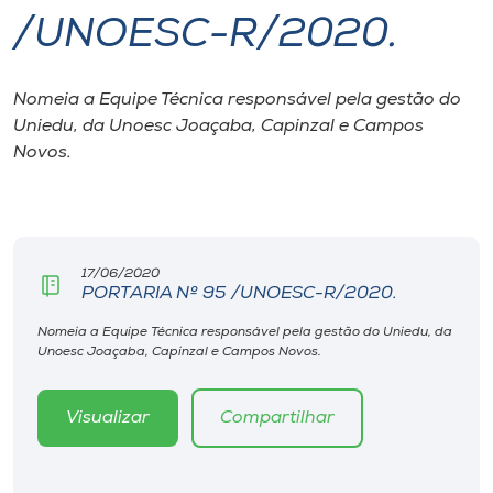
/UNOESC-R/2020.
I.nova
Nomeia a Equipe Técnica responsável pela gestão do
Diplomados
Uniedu, da Unoesc Joaçaba, Capinzal e Campos
Novos.
Cultura
CPA
17/06/2020
PORTARIA Nº 95 /UNOESC-R/2020.
Biblioteca
Nomeia a Equipe Técnica responsável pela gestão do Uniedu, da
Unoesc Joaçaba, Capinzal e Campos Novos.
Editora
Visualizar
Compartilhar
Rádio