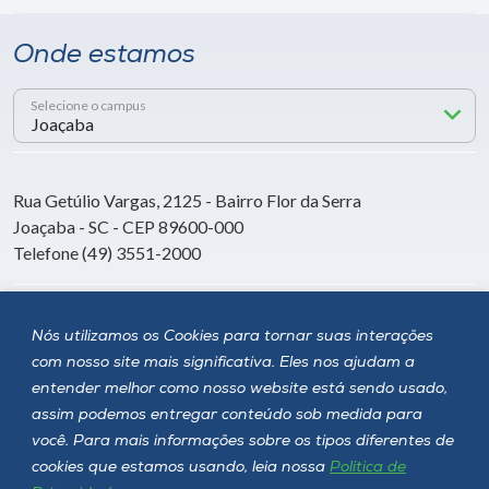
Onde estamos
Selecione o campus
Rua Getúlio Vargas, 2125 - Bairro Flor da Serra
Joaçaba - SC - CEP 89600-000
Telefone (49) 3551-2000
Siga a Unoesc
Nós utilizamos os Cookies para tornar suas interações
com nosso site mais significativa. Eles nos ajudam a
entender melhor como nosso website está sendo usado,
assim podemos entregar conteúdo sob medida para
você. Para mais informações sobre os tipos diferentes de
cookies que estamos usando, leia nossa
Política de