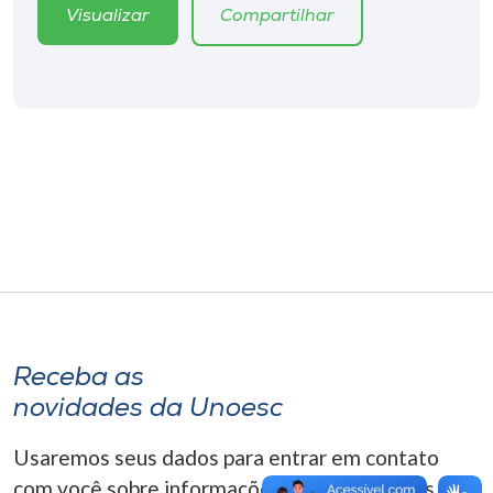
Museu
Visualizar
Compartilhar
Unoesc
Store
Selecione
o idioma
A+
A-
Receba as
novidades da Unoesc
Usaremos seus dados para entrar em contato
com você sobre informações correlacionadas que