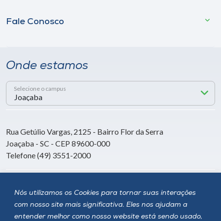
Fale Conosco
Onde estamos
Selecione o campus
Rua Getúlio Vargas, 2125 - Bairro Flor da Serra
Joaçaba - SC - CEP 89600-000
Telefone (49) 3551-2000
Siga a Unoesc
Nós utilizamos os Cookies para tornar suas interações
com nosso site mais significativa. Eles nos ajudam a
entender melhor como nosso website está sendo usado,