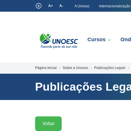
A+
A-
A Unoesc
Internacionalização
Cursos
Ond
Página Inicial
Sobre a Unoesc
Publicações Legais
Publicações Lega
Voltar