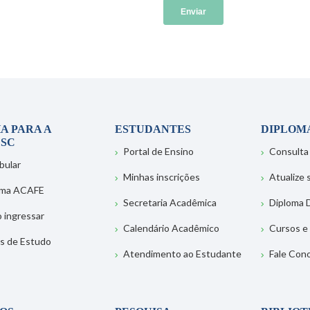
A PARA A
ESTUDANTES
DIPLOM
SC
Portal de Ensino
Consulta
bular
Minhas inscrições
Atualize
ema ACAFE
Secretaria Acadêmica
Diploma D
 ingressar
Calendário Acadêmico
Cursos e
s de Estudo
Atendimento ao Estudante
Fale Con