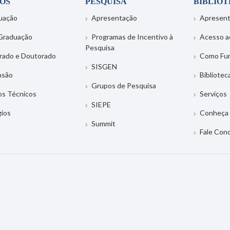
OS
PESQUISA
BIBLIO
uação
Apresentação
Apresen
Graduação
Programas de Incentivo à
Acesso a
Pesquisa
rado e Doutorado
Como Fu
SISGEN
nsão
Bibliotec
Grupos de Pesquisa
os Técnicos
Serviços
SIEPE
gios
Conheça 
Summit
Fale Con