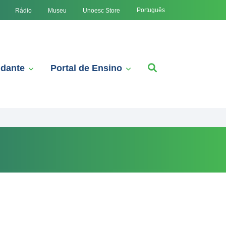
Português
Rádio
Museu
Unoesc Store
udante
Portal de Ensino