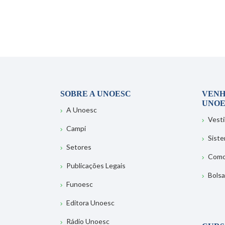
SOBRE A UNOESC
VENH
UNOE
A Unoesc
Vesti
Campi
Sist
Setores
Como
Publicações Legais
Bolsa
Funoesc
Editora Unoesc
Rádio Unoesc