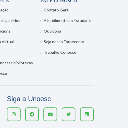
TECA
FALE CONOSCO
tação
Contato Geral
os Usuários
Atendimento ao Estudante
nciona
Ouvidoria
a Virtual
Seja nosso Fornecedor
Trabalhe Conosco
nossas bibliotecas
osco
Siga a Unoesc