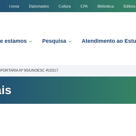
I.nova
Diplomados
Cultura
CPA
Biblioteca
Editora
e estamos
Pesquisa
Atendimento ao Est
PORTARIA Nº 95/UNOESC-R/2017.
is