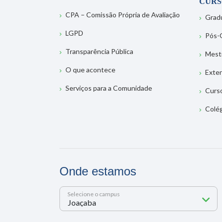
CURS
CPA – Comissão Própria de Avaliação
Grad
LGPD
Pós-
Transparência Pública
Mest
O que acontece
Exte
Serviços para a Comunidade
Curs
Colé
Onde estamos
Selecione o campus