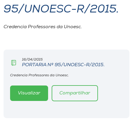
95/UNOESC-R/2015.
I.nova
Credencia Professores da Unoesc.
Diplomados
Cultura
16/04/2015
PORTARIA Nº 95/UNOESC-R/2015.
CPA
Credencia Professores da Unoesc.
Biblioteca
Visualizar
Compartilhar
Editora
Rádio