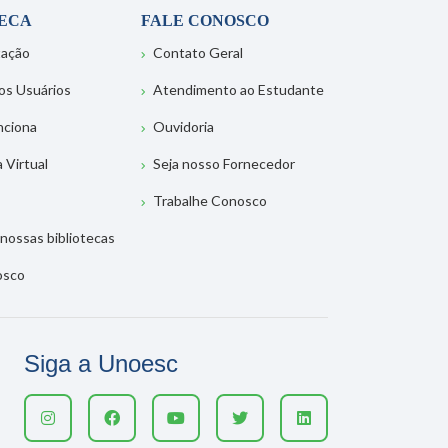
TECA
FALE CONOSCO
tação
Contato Geral
os Usuários
Atendimento ao Estudante
nciona
Ouvidoria
a Virtual
Seja nosso Fornecedor
Trabalhe Conosco
nossas bibliotecas
osco
Siga a Unoesc