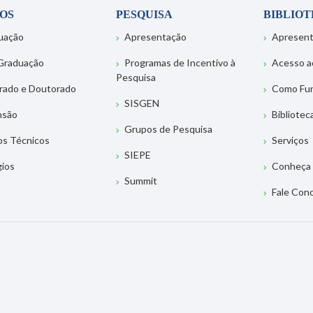
OS
PESQUISA
BIBLIO
uação
Apresentação
Apresen
Graduação
Programas de Incentivo à
Acesso a
Pesquisa
rado e Doutorado
Como Fu
SISGEN
nsão
Bibliotec
Grupos de Pesquisa
os Técnicos
Serviços
SIEPE
gios
Conheça 
Summit
Fale Con