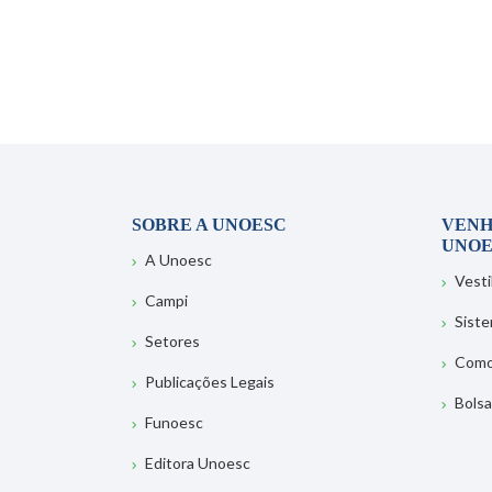
SOBRE A UNOESC
VENH
UNOE
A Unoesc
Vesti
Campi
Sist
Setores
Como
Publicações Legais
Bolsa
Funoesc
Editora Unoesc