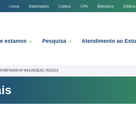
I.nova
Diplomados
Cultura
CPA
Biblioteca
Editora
e estamos
Pesquisa
Atendimento ao Est
PORTARIA Nº 94/UNOESC-R/2024
is