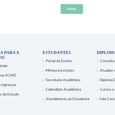
A PARA A
ESTUDANTES
DIPLOM
SC
Portal de Ensino
Consulta
bular
Minhas inscrições
Atualize
ema ACAFE
Secretaria Acadêmica
Diploma D
 ingressar
Calendário Acadêmico
Cursos e
s de Estudo
Atendimento ao Estudante
Fale Con