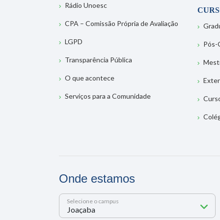
Rádio Unoesc
CURS
CPA – Comissão Própria de Avaliação
Grad
LGPD
Pós-
Transparência Pública
Mest
O que acontece
Exte
Serviços para a Comunidade
Curs
Colé
Onde estamos
Selecione o campus