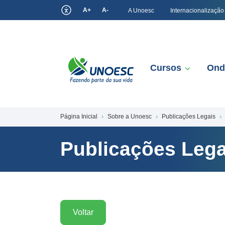
A+
A-
A Unoesc
Internacionalização
Cursos
Ond
Página Inicial
Sobre a Unoesc
Publicações Legais
Publicações Lega
Voltar