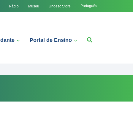
Português
Rádio
Museu
Unoesc Store
udante
Portal de Ensino