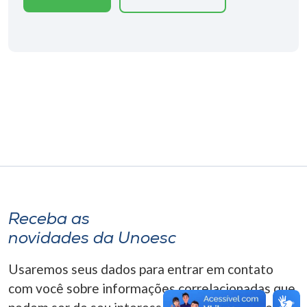
Museu
Unoesc
Store
Selecione
o idioma
A+
Receba as
A-
novidades da Unoesc
Usaremos seus dados para entrar em contato
com você sobre informações correlacionadas que