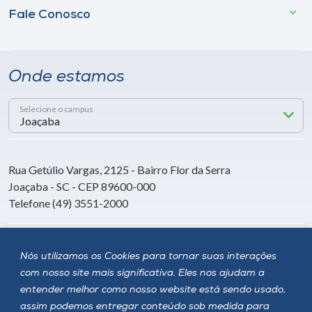
Fale Conosco
Onde estamos
Selecione o campus
Rua Getúlio Vargas, 2125 - Bairro Flor da Serra
Joaçaba - SC - CEP 89600-000
Telefone (49) 3551-2000
Siga a Unoesc
Nós utilizamos os Cookies para tornar suas interações
com nosso site mais significativa. Eles nos ajudam a
entender melhor como nosso website está sendo usado,
assim podemos entregar conteúdo sob medida para