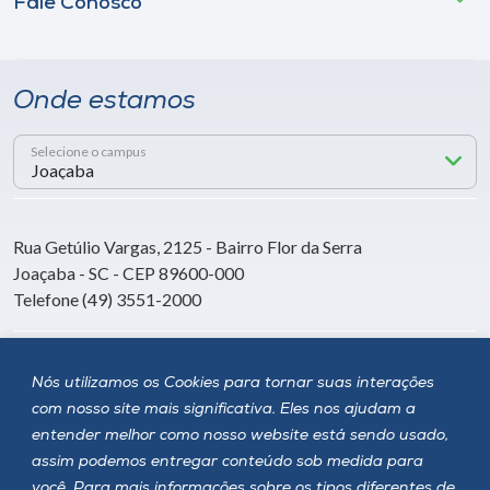
Fale Conosco
Onde estamos
Selecione o campus
Rua Getúlio Vargas, 2125 - Bairro Flor da Serra
Joaçaba - SC - CEP 89600-000
Telefone (49) 3551-2000
Siga a Unoesc
Nós utilizamos os Cookies para tornar suas interações
com nosso site mais significativa. Eles nos ajudam a
entender melhor como nosso website está sendo usado,
assim podemos entregar conteúdo sob medida para
você. Para mais informações sobre os tipos diferentes de