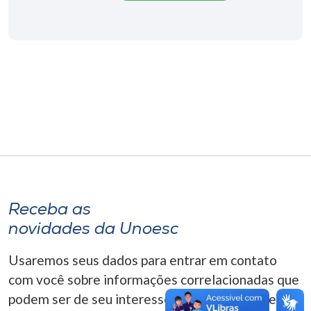
Museu
Unoesc
Store
Selecione
o idioma
A+
Receba as
A-
novidades da Unoesc
Usaremos seus dados para entrar em contato
com você sobre informações correlacionadas que
podem ser de seu interesse. Você pode cancelar o