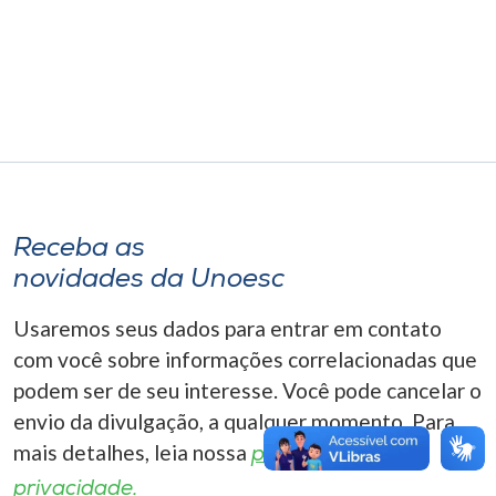
Museu
Unoesc
Store
Selecione
o idioma
Receba as
novidades da Unoesc
Usaremos seus dados para entrar em contato
A+
A-
com você sobre informações correlacionadas que
podem ser de seu interesse. Você pode cancelar o
envio da divulgação, a qualquer momento. Para
mais detalhes, leia nossa
política de
privacidade.