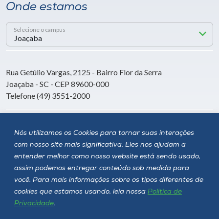
Onde estamos
Selecione o campus
Rua Getúlio Vargas, 2125 - Bairro Flor da Serra
Joaçaba - SC - CEP 89600-000
Telefone (49) 3551-2000
Siga a Unoesc
Nós utilizamos os Cookies para tornar suas interações
com nosso site mais significativa. Eles nos ajudam a
entender melhor como nosso website está sendo usado,
assim podemos entregar conteúdo sob medida para
você. Para mais informações sobre os tipos diferentes de
cookies que estamos usando, leia nossa
Política de
Privacidade
.