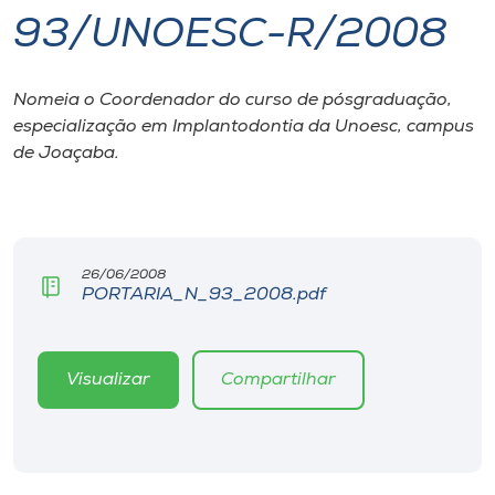
93/UNOESC-R/2008
I.nova
Nomeia o Coordenador do curso de pósgraduação,
Diplomados
especialização em Implantodontia da Unoesc, campus
de Joaçaba.
Cultura
CPA
26/06/2008
PORTARIA_N_93_2008.pdf
Biblioteca
Editora
Visualizar
Compartilhar
Rádio