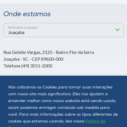
Onde estamos
Selecione o campus
Rua Getúlio Vargas, 2125 - Bairro Flor da Serra
Joaçaba - SC - CEP 89600-000
Telefone (49) 3551-2000
Siga a Unoesc
Nós utilizamos os Cookies para tornar suas interações
com nosso site mais significativa. Eles nos ajudam a
entender melhor como nosso website está sendo usado,
assim podemos entregar conteúdo sob medida para
você. Para mais informações sobre os tipos diferentes de
cookies que estamos usando, leia nossa
Política de