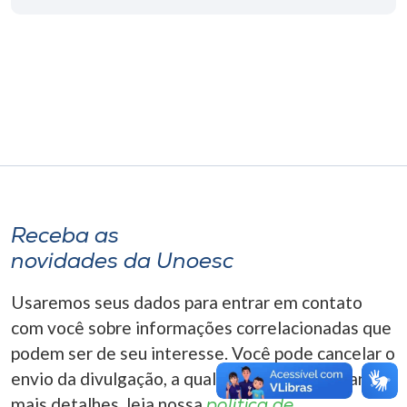
Museu
Unoesc
Store
Selecione
o idioma
Receba as
novidades da Unoesc
A+
A-
Usaremos seus dados para entrar em contato
com você sobre informações correlacionadas que
podem ser de seu interesse. Você pode cancelar o
envio da divulgação, a qualquer momento. Para
mais detalhes, leia nossa
política de