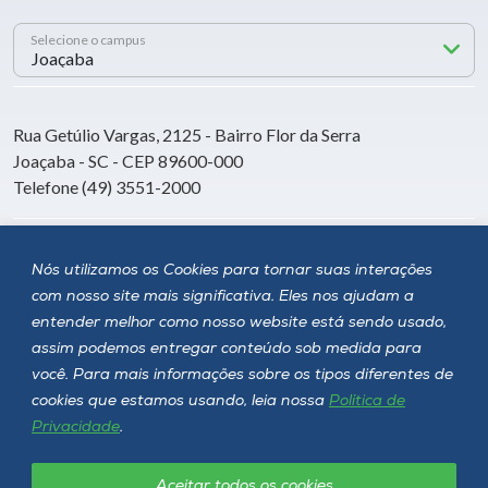
Selecione o campus
Rua Getúlio Vargas, 2125 - Bairro Flor da Serra
Joaçaba - SC - CEP 89600-000
Telefone (49) 3551-2000
Siga a Unoesc
Nós utilizamos os Cookies para tornar suas interações
com nosso site mais significativa. Eles nos ajudam a
entender melhor como nosso website está sendo usado,
assim podemos entregar conteúdo sob medida para
você. Para mais informações sobre os tipos diferentes de
cookies que estamos usando, leia nossa
Política de
Privacidade
.
Aceitar todos os cookies