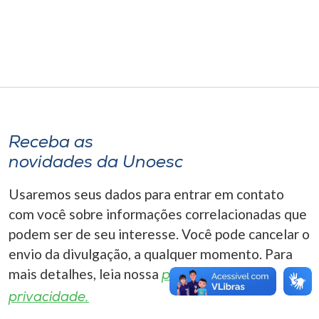
Museu
Unoesc
Store
Selecione
Receba as
o idioma
novidades da Unoesc
Usaremos seus dados para entrar em contato
A+
com você sobre informações correlacionadas que
A-
podem ser de seu interesse. Você pode cancelar o
envio da divulgação, a qualquer momento. Para
mais detalhes, leia nossa
política de
privacidade.