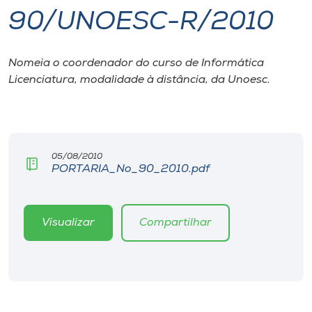
90/UNOESC-R/2010
I.nova
Nomeia o coordenador do curso de Informática
Diplomados
Licenciatura, modalidade à distância, da Unoesc.
Cultura
CPA
05/08/2010
PORTARIA_No_90_2010.pdf
Biblioteca
Visualizar
Compartilhar
Editora
Rádio