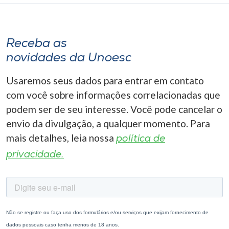
Museu
Unoesc
Receba as
Store
novidades da Unoesc
Usaremos seus dados para entrar em contato
com você sobre informações correlacionadas que
Selecione
o idioma
podem ser de seu interesse. Você pode cancelar o
envio da divulgação, a qualquer momento. Para
mais detalhes, leia nossa
política de
A+
privacidade.
A-