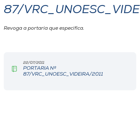
87/VRC_UNOESC_VIDE
I.nova
Revoga a portaria que especifica.
Diplomados
Cultura
22/07/2011
PORTARIA Nº
CPA
87/VRC_UNOESC_VIDEIRA/2011
Biblioteca
Editora
Rádio