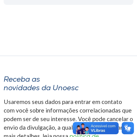
Museu
Unoesc
Store
Selecione
o idioma
Receba as
novidades da Unoesc
A+
A-
Usaremos seus dados para entrar em contato
com você sobre informações correlacionadas que
podem ser de seu interesse. Você pode cancelar o
envio da divulgação, a qualquer momento. Para
mais detalhes, leia nossa
política de