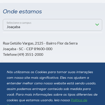
Onde estamos
Selecione o campus
Rua Getúlio Vargas, 2125 - Bairro Flor da Serra
Joaçaba - SC - CEP 89600-000
Telefone (49) 3551-2000
Siga a Unoesc
Nós utilizamos os Cookies para tornar suas interações
com nosso site mais significativa. Eles nos ajudam a
entender melhor como nosso website está sendo usado,
assim podemos entregar conteúdo sob medida para
você. Para mais informações sobre os tipos diferentes de
cookies que estamos usando, leia nossa
Política de