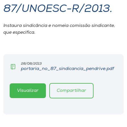
87/UNOESC-R/2013.
I.nova
Instaura sindicância e nomeia comissão sindicante,
Diplomados
que especifica.
Cultura
CPA
28/08/2013
portaria_no_87_sindicancia_pendrive.pdf
Biblioteca
Visualizar
Compartilhar
Editora
Rádio