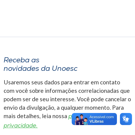
Museu
Unoesc
Store
Selecione
Receba as
o idioma
novidades da Unoesc
Usaremos seus dados para entrar em contato
A+
com você sobre informações correlacionadas que
A-
podem ser de seu interesse. Você pode cancelar o
envio da divulgação, a qualquer momento. Para
mais detalhes, leia nossa
política de
privacidade.