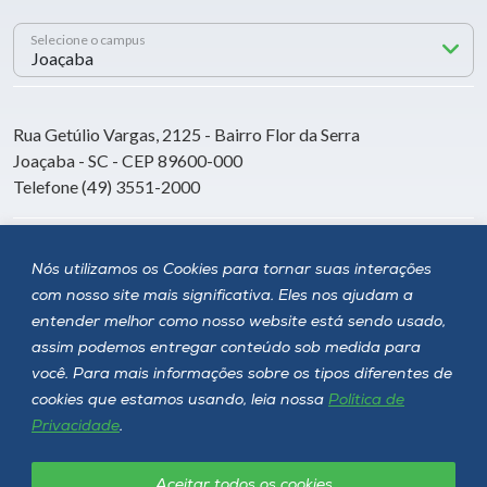
Selecione o campus
Rua Getúlio Vargas, 2125 - Bairro Flor da Serra
Joaçaba - SC - CEP 89600-000
Telefone (49) 3551-2000
Siga a Unoesc
Nós utilizamos os Cookies para tornar suas interações
com nosso site mais significativa. Eles nos ajudam a
entender melhor como nosso website está sendo usado,
assim podemos entregar conteúdo sob medida para
você. Para mais informações sobre os tipos diferentes de
cookies que estamos usando, leia nossa
Política de
Privacidade
.
Aceitar todos os cookies