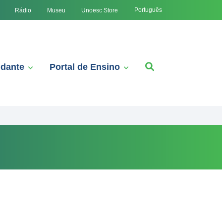
Português
Rádio
Museu
Unoesc Store
udante
Portal de Ensino