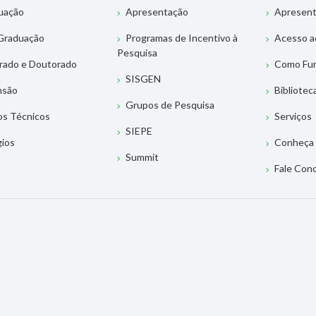
uação
Apresentação
Apresen
Graduação
Programas de Incentivo à
Acesso a
Pesquisa
rado e Doutorado
Como Fu
SISGEN
nsão
Bibliotec
Grupos de Pesquisa
os Técnicos
Serviços
SIEPE
gios
Conheça 
Summit
Fale Con