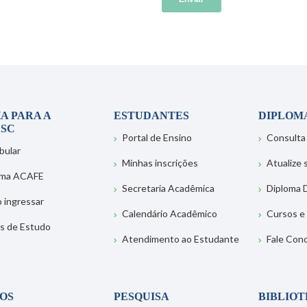
A PARA A
ESTUDANTES
DIPLOM
SC
Portal de Ensino
Consulta
bular
Minhas inscrições
Atualize
ema ACAFE
Secretaria Acadêmica
Diploma D
 ingressar
Calendário Acadêmico
Cursos e
s de Estudo
Atendimento ao Estudante
Fale Con
OS
PESQUISA
BIBLIO