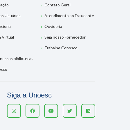
tação
Contato Geral
os Usuários
Atendimento ao Estudante
nciona
Ouvidoria
a Virtual
Seja nosso Fornecedor
Trabalhe Conosco
nossas bibliotecas
osco
Siga a Unoesc