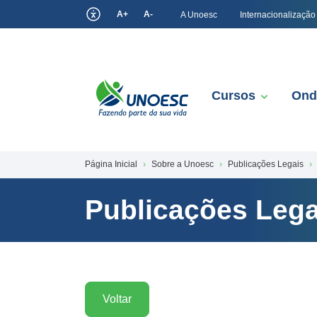
A+
A-
A Unoesc
Internacionalização
Cursos
Ond
Página Inicial
Sobre a Unoesc
Publicações Legais
Publicações Lega
Voltar