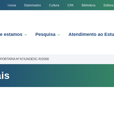
I.nova
Diplomados
Cultura
CPA
Biblioteca
Editora
e estamos
Pesquisa
Atendimento ao Est
PORTARIA Nº 87/UNOESC-R/2008
is