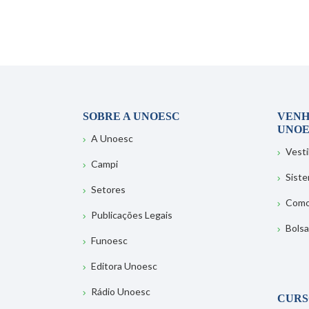
SOBRE A UNOESC
VENH
UNOE
A Unoesc
Vesti
Campi
Sist
Setores
Como
Publicações Legais
Bolsa
Funoesc
Editora Unoesc
Rádio Unoesc
CURS