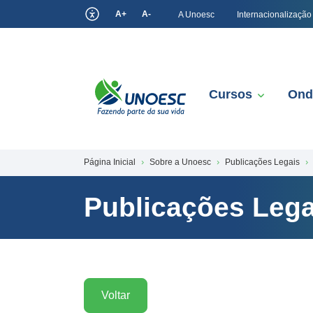
A+
A-
A Unoesc
Internacionalização
Cursos
Ond
Página Inicial
Sobre a Unoesc
Publicações Legais
Publicações Lega
Voltar