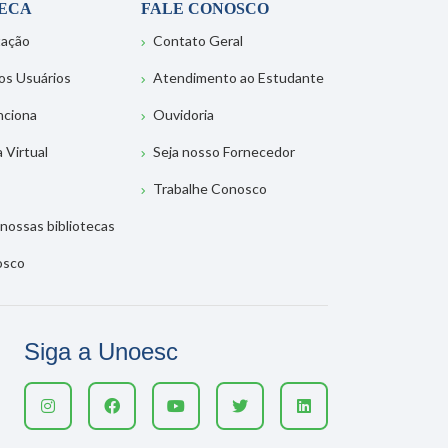
TECA
FALE CONOSCO
tação
Contato Geral
os Usuários
Atendimento ao Estudante
nciona
Ouvidoria
a Virtual
Seja nosso Fornecedor
Trabalhe Conosco
nossas bibliotecas
osco
Siga a Unoesc