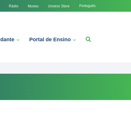
Português
Rádio
Museu
Unoesc Store
udante
Portal de Ensino