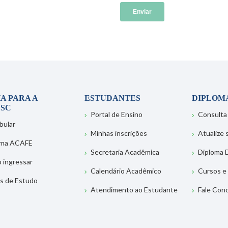
A PARA A
ESTUDANTES
DIPLOM
SC
Portal de Ensino
Consulta
bular
Minhas inscrições
Atualize
ema ACAFE
Secretaria Acadêmica
Diploma D
 ingressar
Calendário Acadêmico
Cursos e
s de Estudo
Atendimento ao Estudante
Fale Con