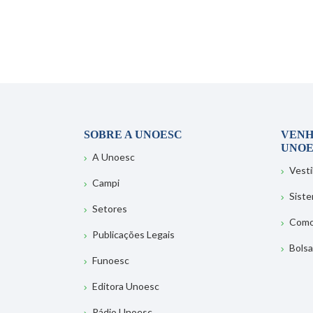
SOBRE A UNOESC
VENH
UNOE
A Unoesc
Vesti
Campi
Sist
Setores
Como
Publicações Legais
Bolsa
Funoesc
Editora Unoesc
Rádio Unoesc