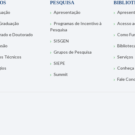
OS
PESQUISA
BIBLIO
uação
Apresentação
Apresen
Graduação
Programas de Incentivo à
Acesso a
Pesquisa
rado e Doutorado
Como Fu
SISGEN
nsão
Bibliotec
Grupos de Pesquisa
os Técnicos
Serviços
SIEPE
gios
Conheça 
Summit
Fale Con