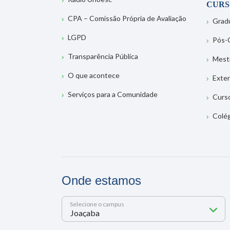
CURS
CPA – Comissão Própria de Avaliação
Grad
LGPD
Pós-
Transparência Pública
Mest
O que acontece
Exte
Serviços para a Comunidade
Curs
Colé
Onde estamos
Selecione o campus