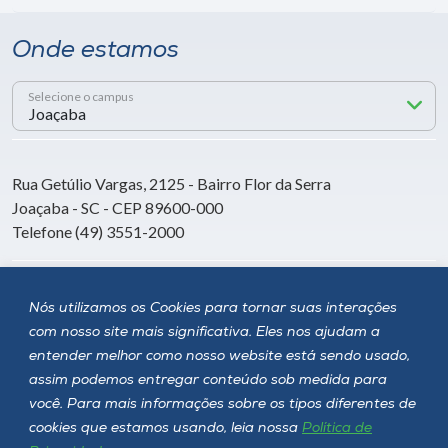
Onde estamos
Selecione o campus
Rua Getúlio Vargas, 2125 - Bairro Flor da Serra
Joaçaba - SC - CEP 89600-000
Telefone (49) 3551-2000
Siga a Unoesc
Nós utilizamos os Cookies para tornar suas interações
com nosso site mais significativa. Eles nos ajudam a
entender melhor como nosso website está sendo usado,
assim podemos entregar conteúdo sob medida para
você. Para mais informações sobre os tipos diferentes de
cookies que estamos usando, leia nossa
Política de