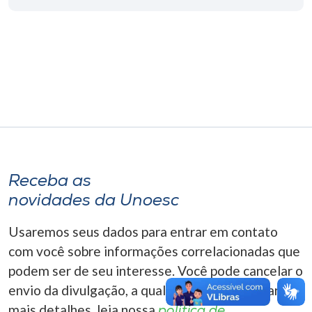
Museu
Unoesc
Store
Selecione
o idioma
Receba as
novidades da Unoesc
A+
A-
Usaremos seus dados para entrar em contato
com você sobre informações correlacionadas que
podem ser de seu interesse. Você pode cancelar o
envio da divulgação, a qualquer momento. Para
mais detalhes, leia nossa
política de