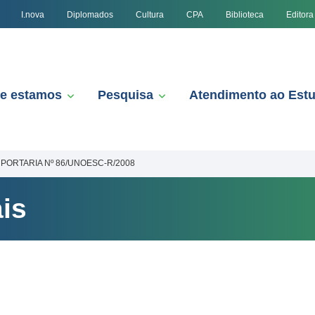
I.nova
Diplomados
Cultura
CPA
Biblioteca
Editora
e estamos
Pesquisa
Atendimento ao Est
PORTARIA Nº 86/UNOESC-R/2008
is