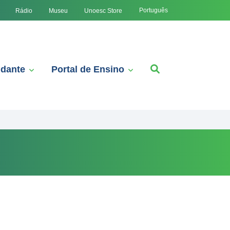
Português
Rádio
Museu
Unoesc Store
udante
Portal de Ensino