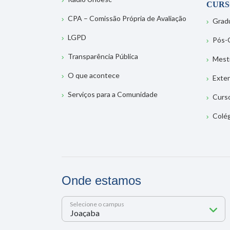
CURS
CPA – Comissão Própria de Avaliação
Grad
LGPD
Pós-
Transparência Pública
Mest
O que acontece
Exte
Serviços para a Comunidade
Curs
Colé
Onde estamos
Selecione o campus