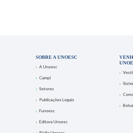
SOBRE A UNOESC
VENH
UNOE
A Unoesc
Vesti
Campi
Sist
Setores
Como
Publicações Legais
Bolsa
Funoesc
Editora Unoesc
Rádio Unoesc