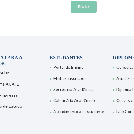
A PARA A
ESTUDANTES
DIPLOM
SC
Portal de Ensino
Consulta
bular
Minhas inscrições
Atualize
ema ACAFE
Secretaria Acadêmica
Diploma D
 ingressar
Calendário Acadêmico
Cursos e
s de Estudo
Atendimento ao Estudante
Fale Con