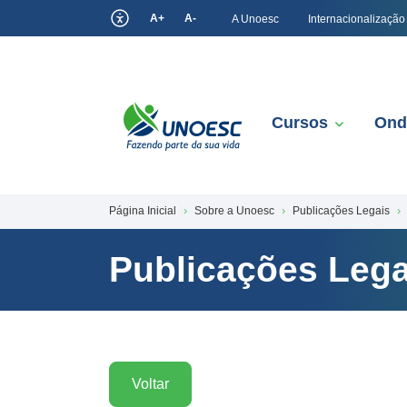
A+
A-
A Unoesc
Internacionalização
Cursos
Ond
Página Inicial
Sobre a Unoesc
Publicações Legais
Publicações Lega
Voltar