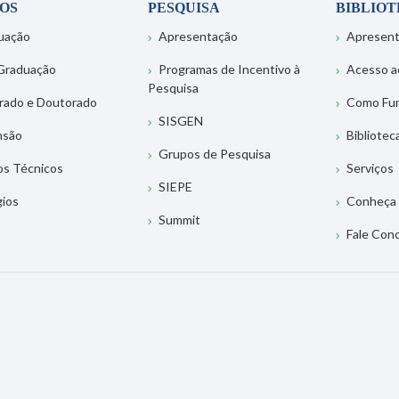
OS
PESQUISA
BIBLIO
uação
Apresentação
Apresen
Graduação
Programas de Incentivo à
Acesso a
Pesquisa
rado e Doutorado
Como Fu
SISGEN
nsão
Bibliotec
Grupos de Pesquisa
os Técnicos
Serviços
SIEPE
gios
Conheça 
Summit
Fale Con