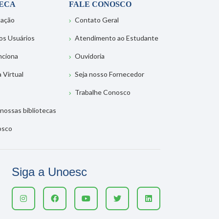
TECA
FALE CONOSCO
tação
Contato Geral
os Usuários
Atendimento ao Estudante
nciona
Ouvidoria
a Virtual
Seja nosso Fornecedor
Trabalhe Conosco
nossas bibliotecas
osco
Siga a Unoesc