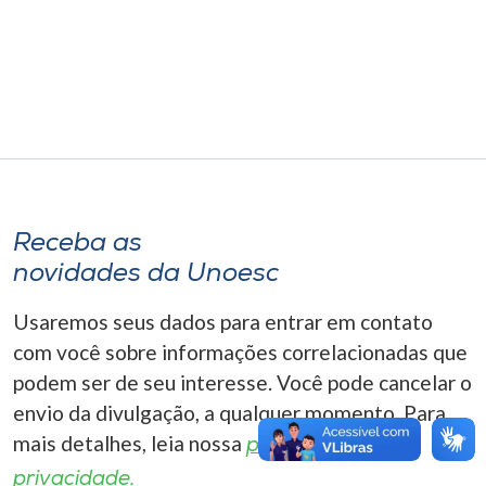
Museu
Unoesc
Store
Selecione
o idioma
Receba as
novidades da Unoesc
Usaremos seus dados para entrar em contato
A+
A-
com você sobre informações correlacionadas que
podem ser de seu interesse. Você pode cancelar o
envio da divulgação, a qualquer momento. Para
mais detalhes, leia nossa
política de
privacidade.