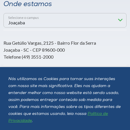
Onde estamos
Selecione o campus
Rua Getúlio Vargas, 2125 - Bairro Flor da Serra
Joaçaba - SC - CEP 89600-000
Telefone (49) 3551-2000
Siga a Unoesc
Nós utilizamos os Cookies para tornar suas interações
com nosso site mais significativa. Eles nos ajudam a
entender melhor como nosso website está sendo usado,
assim podemos entregar conteúdo sob medida para
você. Para mais informações sobre os tipos diferentes de
cookies que estamos usando, leia nossa
Política de
Privacidade
.