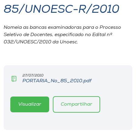
85/UNOESC-R/2010
I.nova
Nomeia as bancas examinadoras para o Processo
Diplomados
Seletivo de Docentes, especificado no Edital nº
032/UNOESC/2010 da Unoesc.
Cultura
CPA
27/07/2010
PORTARIA_No_85_2010.pdf
Biblioteca
Editora
Visualizar
Compartilhar
Rádio