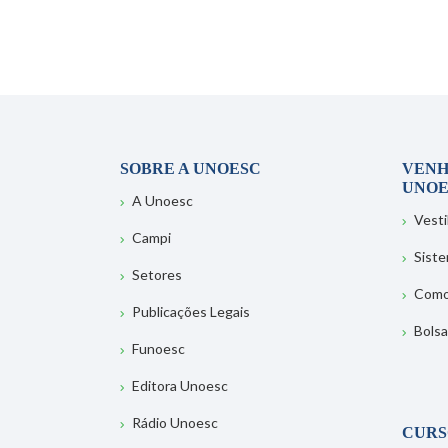
SOBRE A UNOESC
VENH
UNOE
A Unoesc
Vesti
Campi
Sist
Setores
Como
Publicações Legais
Bolsa
Funoesc
Editora Unoesc
Rádio Unoesc
CURS