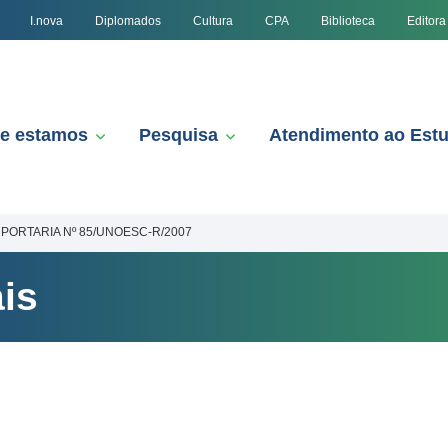
I.nova
Diplomados
Cultura
CPA
Biblioteca
Editora
e estamos
Pesquisa
Atendimento ao Est
PORTARIA Nº 85/UNOESC-R/2007
is