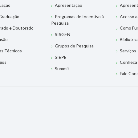
uação
Apresentação
Apresen
Graduação
Programas de Incentivo à
Acesso a
Pesquisa
rado e Doutorado
Como Fu
SISGEN
nsão
Bibliotec
Grupos de Pesquisa
os Técnicos
Serviços
SIEPE
gios
Conheça 
Summit
Fale Con