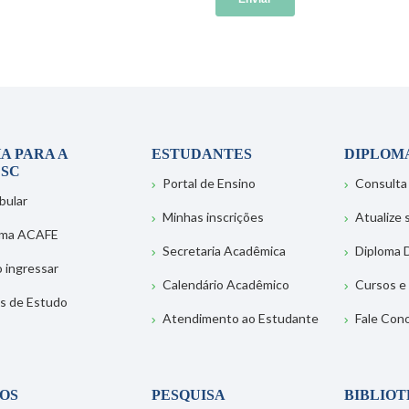
A PARA A
ESTUDANTES
DIPLOM
SC
Portal de Ensino
Consulta
bular
Minhas inscrições
Atualize
ema ACAFE
Secretaria Acadêmica
Diploma D
 ingressar
Calendário Acadêmico
Cursos e
s de Estudo
Atendimento ao Estudante
Fale Con
OS
PESQUISA
BIBLIO