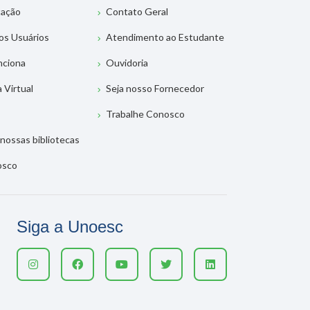
tação
Contato Geral
os Usuários
Atendimento ao Estudante
nciona
Ouvidoria
a Virtual
Seja nosso Fornecedor
Trabalhe Conosco
nossas bibliotecas
osco
Siga a Unoesc