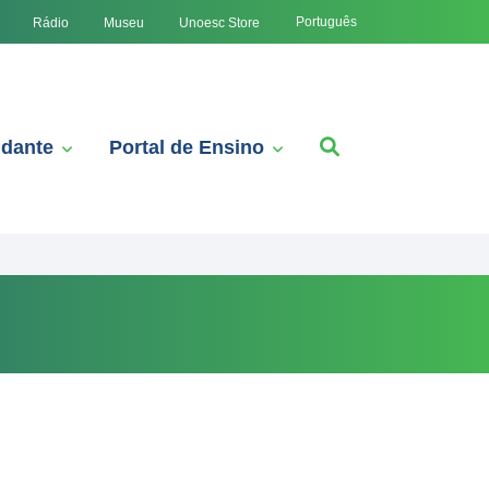
Português
Rádio
Museu
Unoesc Store
udante
Portal de Ensino