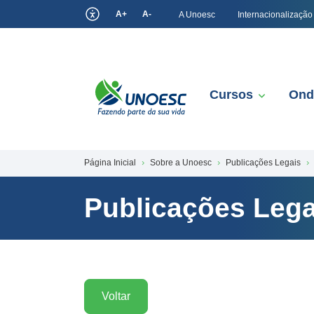
A+
A-
A Unoesc
Internacionalização
Cursos
Ond
Página Inicial
Sobre a Unoesc
Publicações Legais
Publicações Lega
Voltar