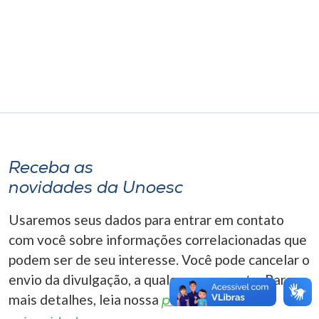
Museu
Unoesc
Store
Selecione
o idioma
Receba as
novidades da Unoesc
A+
Usaremos seus dados para entrar em contato
A-
com você sobre informações correlacionadas que
podem ser de seu interesse. Você pode cancelar o
envio da divulgação, a qualquer momento. Para
mais detalhes, leia nossa
política de