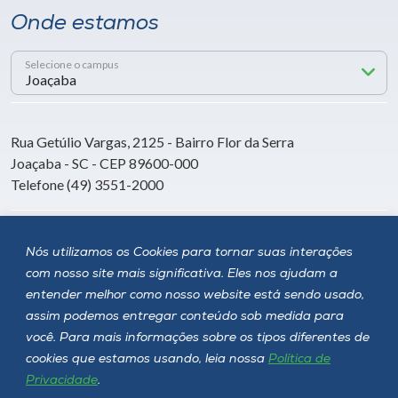
Onde estamos
Selecione o campus
Rua Getúlio Vargas, 2125 - Bairro Flor da Serra
Joaçaba - SC - CEP 89600-000
Telefone (49) 3551-2000
Siga a Unoesc
Nós utilizamos os Cookies para tornar suas interações
com nosso site mais significativa. Eles nos ajudam a
entender melhor como nosso website está sendo usado,
assim podemos entregar conteúdo sob medida para
você. Para mais informações sobre os tipos diferentes de
cookies que estamos usando, leia nossa
Política de
Privacidade
.