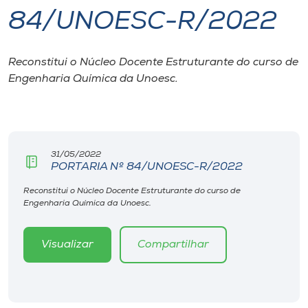
84/UNOESC-R/2022
I.nova
Reconstitui o Núcleo Docente Estruturante do curso de
Diplomados
Engenharia Química da Unoesc.
Cultura
CPA
31/05/2022
PORTARIA Nº 84/UNOESC-R/2022
Biblioteca
Reconstitui o Núcleo Docente Estruturante do curso de
Engenharia Química da Unoesc.
Editora
Visualizar
Compartilhar
Rádio