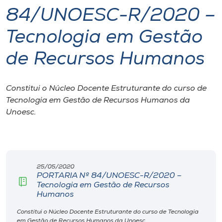
84/UNOESC-R/2020 –
I.nova
Tecnologia em Gestão
Diplomados
de Recursos Humanos
Cultura
Constitui o Núcleo Docente Estruturante do curso de
Tecnologia em Gestão de Recursos Humanos da
CPA
Unoesc.
Biblioteca
Editora
25/05/2020
PORTARIA Nº 84/UNOESC-R/2020 –
Tecnologia em Gestão de Recursos
Humanos
Rádio
Constitui o Núcleo Docente Estruturante do curso de Tecnologia
em Gestão de Recursos Humanos da Unoesc.