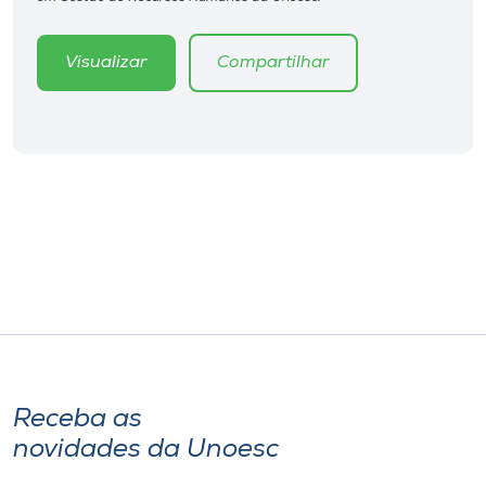
Museu
Visualizar
Compartilhar
Unoesc
Store
Selecione
o idioma
A+
A-
Receba as
novidades da Unoesc