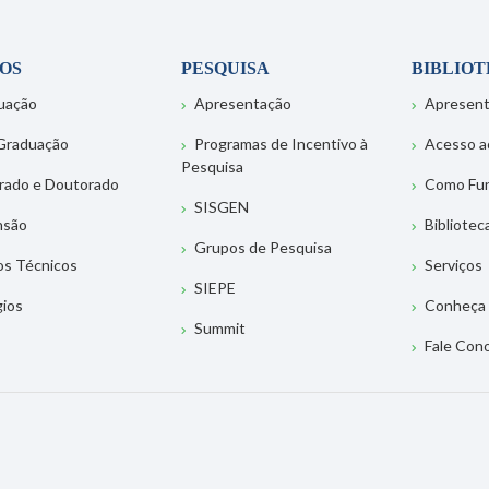
OS
PESQUISA
BIBLIO
uação
Apresentação
Apresen
Graduação
Programas de Incentivo à
Acesso a
Pesquisa
rado e Doutorado
Como Fu
SISGEN
nsão
Bibliotec
Grupos de Pesquisa
os Técnicos
Serviços
SIEPE
gios
Conheça 
Summit
Fale Con