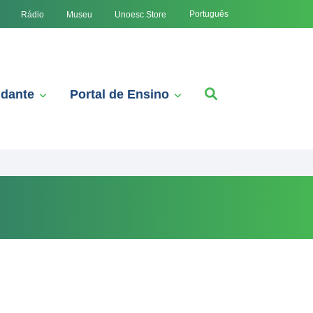
Português
Rádio
Museu
Unoesc Store
udante
Portal de Ensino