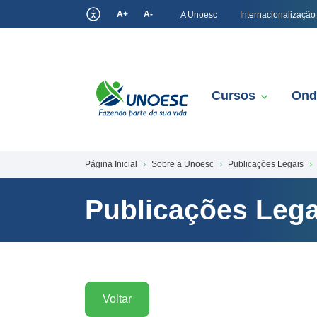
A+
A-
A Unoesc
Internacionalização
Cursos
Ond
Página Inicial
Sobre a Unoesc
Publicações Legais
Publicações Lega
Voltar