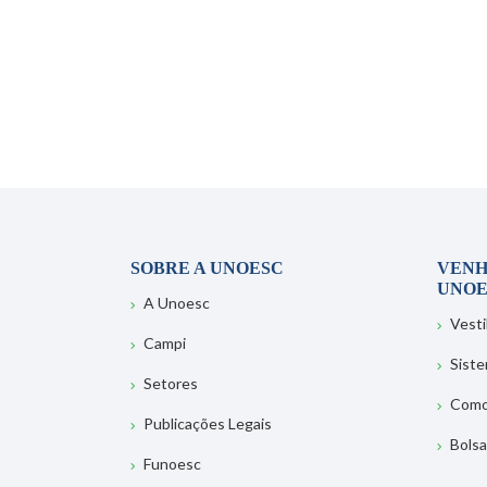
SOBRE A UNOESC
VENH
UNOE
A Unoesc
Vesti
Campi
Sist
Setores
Como
Publicações Legais
Bolsa
Funoesc