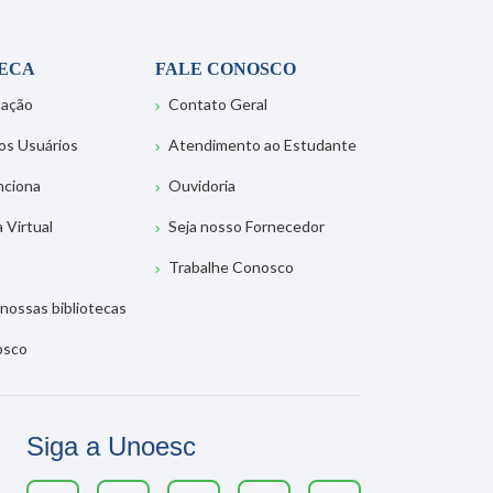
TECA
FALE CONOSCO
tação
Contato Geral
os Usuários
Atendimento ao Estudante
nciona
Ouvidoria
a Virtual
Seja nosso Fornecedor
Trabalhe Conosco
nossas bibliotecas
osco
Siga a Unoesc