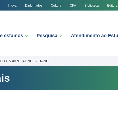
I.nova
Diplomados
Cultura
CPA
Biblioteca
Editora
e estamos
Pesquisa
Atendimento ao Est
PORTARIA Nº 84/UNOESC-R/2016
is