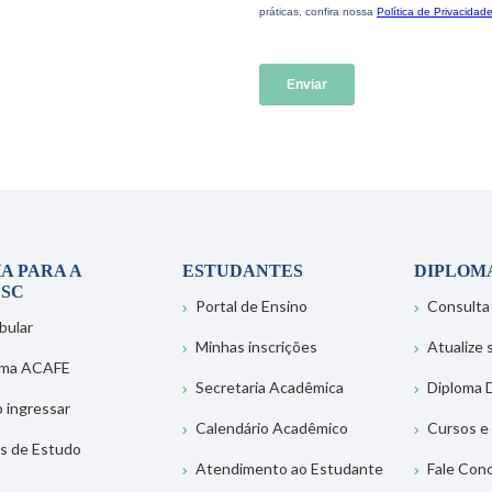
A PARA A
ESTUDANTES
DIPLOM
SC
Portal de Ensino
Consulta
bular
Minhas inscrições
Atualize
ema ACAFE
Secretaria Acadêmica
Diploma D
 ingressar
Calendário Acadêmico
Cursos e
s de Estudo
Atendimento ao Estudante
Fale Con