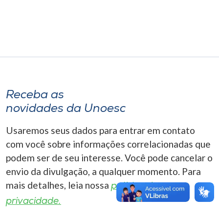
Museu
Unoesc
Store
Receba as
Selecione
o idioma
novidades da Unoesc
Usaremos seus dados para entrar em contato
com você sobre informações correlacionadas que
A+
podem ser de seu interesse. Você pode cancelar o
A-
envio da divulgação, a qualquer momento. Para
mais detalhes, leia nossa
política de
privacidade.