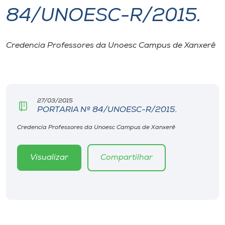
84/UNOESC-R/2015.
I.nova
Credencia Professores da Unoesc Campus de Xanxerê
Diplomados
Cultura
27/03/2015
PORTARIA Nº 84/UNOESC-R/2015.
CPA
Credencia Professores da Unoesc Campus de Xanxerê
Biblioteca
Visualizar
Compartilhar
Editora
Rádio