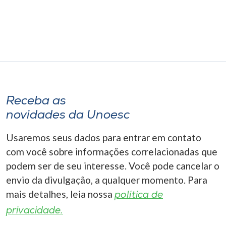
Museu
Unoesc
Store
Selecione
Receba as
o idioma
novidades da Unoesc
Usaremos seus dados para entrar em contato
A+
com você sobre informações correlacionadas que
A-
podem ser de seu interesse. Você pode cancelar o
envio da divulgação, a qualquer momento. Para
mais detalhes, leia nossa
política de
privacidade.