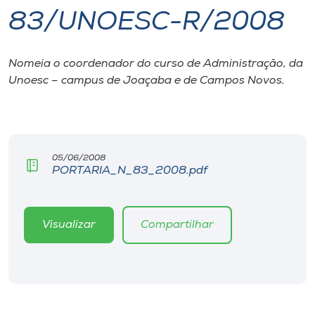
83/UNOESC-R/2008
I.nova
Nomeia o coordenador do curso de Administração, da
Diplomados
Unoesc – campus de Joaçaba e de Campos Novos.
Cultura
CPA
05/06/2008
PORTARIA_N_83_2008.pdf
Biblioteca
Visualizar
Compartilhar
Editora
Rádio