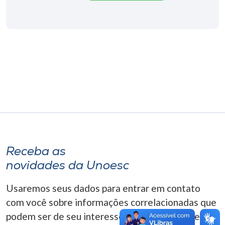
Museu
Unoesc
Store
Selecione
o idioma
A+
Receba as
A-
novidades da Unoesc
Usaremos seus dados para entrar em contato
com você sobre informações correlacionadas que
podem ser de seu interesse. Você pode cancelar o