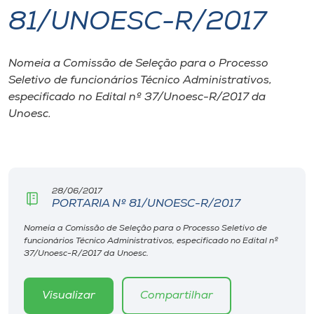
81/UNOESC-R/2017
I.nova
Nomeia a Comissão de Seleção para o Processo
Diplomados
Seletivo de funcionários Técnico Administrativos,
especificado no Edital nº 37/Unoesc-R/2017 da
Cultura
Unoesc.
CPA
28/06/2017
Biblioteca
PORTARIA Nº 81/UNOESC-R/2017
Nomeia a Comissão de Seleção para o Processo Seletivo de
Editora
funcionários Técnico Administrativos, especificado no Edital nº
37/Unoesc-R/2017 da Unoesc.
Rádio
Visualizar
Compartilhar