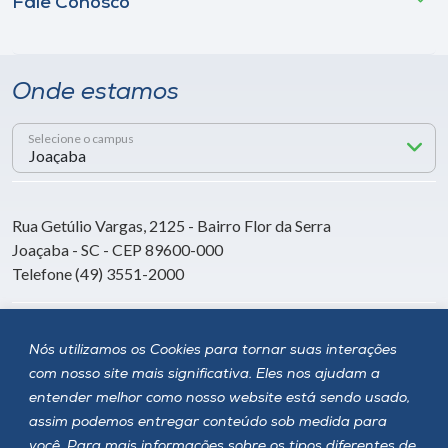
Fale Conosco
Onde estamos
Selecione o campus
Rua Getúlio Vargas, 2125 - Bairro Flor da Serra
Joaçaba - SC - CEP 89600-000
Telefone (49) 3551-2000
Siga a Unoesc
Nós utilizamos os Cookies para tornar suas interações
com nosso site mais significativa. Eles nos ajudam a
entender melhor como nosso website está sendo usado,
assim podemos entregar conteúdo sob medida para
você. Para mais informações sobre os tipos diferentes de