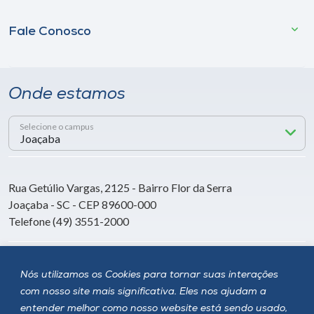
Fale Conosco
Onde estamos
Selecione o campus
Rua Getúlio Vargas, 2125 - Bairro Flor da Serra
Joaçaba - SC - CEP 89600-000
Telefone (49) 3551-2000
Siga a Unoesc
Nós utilizamos os Cookies para tornar suas interações
com nosso site mais significativa. Eles nos ajudam a
entender melhor como nosso website está sendo usado,