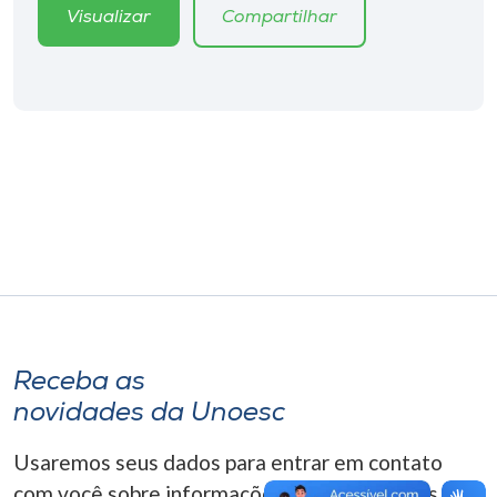
Museu
Visualizar
Compartilhar
Unoesc
Store
Selecione
o idioma
A+
A-
Receba as
novidades da Unoesc
Usaremos seus dados para entrar em contato
com você sobre informações correlacionadas que