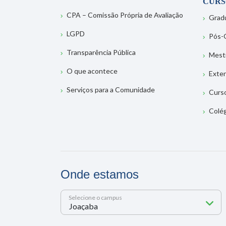
CURS
CPA – Comissão Própria de Avaliação
Grad
LGPD
Pós-
Transparência Pública
Mest
O que acontece
Exte
Serviços para a Comunidade
Curs
Colé
Onde estamos
Selecione o campus