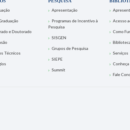
OS
PESQUISA
BIBLIO
uação
Apresentação
Apresen
Graduação
Programas de Incentivo à
Acesso a
Pesquisa
rado e Doutorado
Como Fu
SISGEN
nsão
Bibliotec
Grupos de Pesquisa
os Técnicos
Serviços
SIEPE
gios
Conheça 
Summit
Fale Con