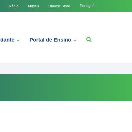
Português
Rádio
Museu
Unoesc Store
udante
Portal de Ensino