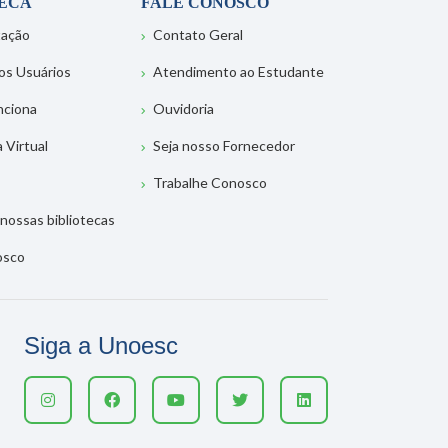
TECA
FALE CONOSCO
tação
Contato Geral
os Usuários
Atendimento ao Estudante
nciona
Ouvidoria
a Virtual
Seja nosso Fornecedor
Trabalhe Conosco
nossas bibliotecas
osco
Siga a Unoesc