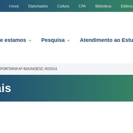
I.nova
Diplomados
Cultura
CPA
Biblioteca
Editora
e estamos
Pesquisa
Atendimento ao Est
PORTARIA Nº 80/UNOESC-R/2014.
is