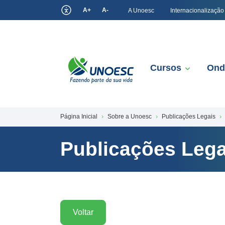
A+
A-
A Unoesc
Internacionalização
Cursos
Ond
Página Inicial
Sobre a Unoesc
Publicações Legais
Publicações Lega
Voltar