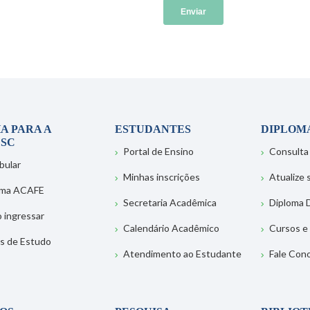
A PARA A
ESTUDANTES
DIPLOM
SC
Portal de Ensino
Consulta
bular
Minhas inscrições
Atualize
ema ACAFE
Secretaria Acadêmica
Diploma D
 ingressar
Calendário Acadêmico
Cursos e
s de Estudo
Atendimento ao Estudante
Fale Con