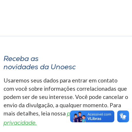
Museu
Unoesc
Store
Selecione
Receba as
o idioma
novidades da Unoesc
Usaremos seus dados para entrar em contato
A+
com você sobre informações correlacionadas que
A-
podem ser de seu interesse. Você pode cancelar o
envio da divulgação, a qualquer momento. Para
mais detalhes, leia nossa
política de
privacidade.