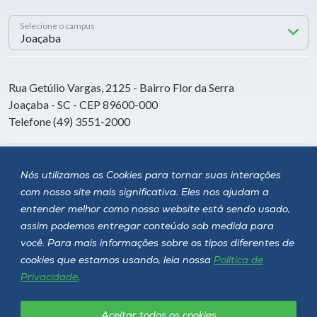
Selecione o campus
Rua Getúlio Vargas, 2125 - Bairro Flor da Serra
Joaçaba - SC - CEP 89600-000
Telefone (49) 3551-2000
Siga a Unoesc
Nós utilizamos os Cookies para tornar suas interações
com nosso site mais significativa. Eles nos ajudam a
entender melhor como nosso website está sendo usado,
assim podemos entregar conteúdo sob medida para
você. Para mais informações sobre os tipos diferentes de
cookies que estamos usando, leia nossa
Política de
Privacidade
.
Aceitar todos os cookies