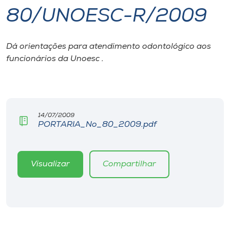
80/UNOESC-R/2009
I.nova
Dá orientações para atendimento odontológico aos
Diplomados
funcionários da Unoesc .
Cultura
CPA
14/07/2009
PORTARIA_No_80_2009.pdf
Biblioteca
Visualizar
Compartilhar
Editora
Rádio