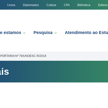
I.nova
Diplomados
Cultura
CPA
Biblioteca
Editora
e estamos
Pesquisa
Atendimento ao Est
PORTARIA Nº 79/UNOESC-R/2018
is