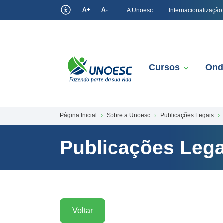
A+
A-
A Unoesc
Internacionalização
Cursos
Ond
Página Inicial
Sobre a Unoesc
Publicações Legais
Publicações Lega
Voltar