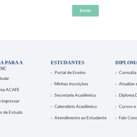
A PARA A
ESTUDANTES
DIPLOM
SC
Portal de Ensino
Consulta
bular
Minhas inscrições
Atualize
ema ACAFE
Secretaria Acadêmica
Diploma D
 ingressar
Calendário Acadêmico
Cursos e
s de Estudo
Atendimento ao Estudante
Fale Con