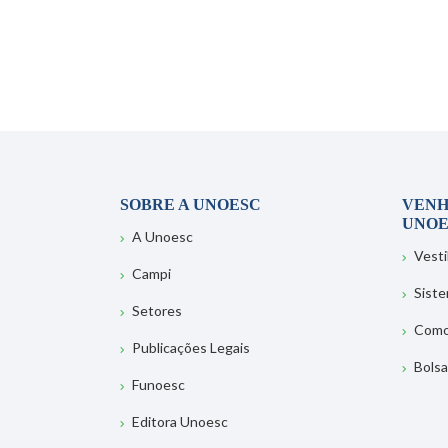
SOBRE A UNOESC
VENH
UNOE
A Unoesc
Vesti
Campi
Sist
Setores
Como
Publicações Legais
Bolsa
Funoesc
Editora Unoesc