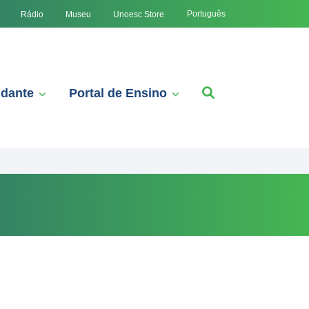
Português
Rádio
Museu
Unoesc Store
udante
Portal de Ensino