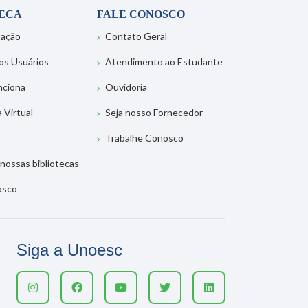
TECA
FALE CONOSCO
tação
Contato Geral
os Usuários
Atendimento ao Estudante
nciona
Ouvidoria
a Virtual
Seja nosso Fornecedor
Trabalhe Conosco
nossas bibliotecas
osco
Siga a Unoesc