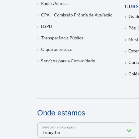
Rádio Unoesc
CURS
CPA – Comissão Própria de Avaliação
Grad
LGPD
Pós-
Transparência Pública
Mest
O que acontece
Exte
Serviços para a Comunidade
Curs
Colé
Onde estamos
Selecione o campus