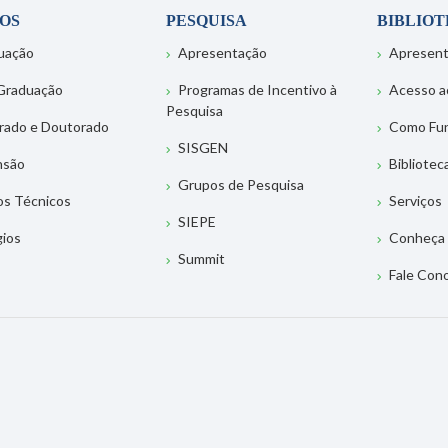
OS
PESQUISA
BIBLIO
uação
Apresentação
Apresen
Graduação
Programas de Incentivo à
Acesso a
Pesquisa
rado e Doutorado
Como Fu
SISGEN
nsão
Bibliotec
Grupos de Pesquisa
os Técnicos
Serviços
SIEPE
gios
Conheça 
Summit
Fale Con