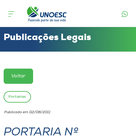
Cursos
Onde estamos
Publicações Legais
Pesquisa
Atendimento ao Estudante
Voltar
Portal de Ensino
Portarias
A
Publicado em 02/08/2011
Unoesc
PORTARIA Nº
Internacionalização