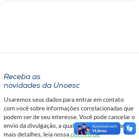
Museu
Unoesc
Store
Selecione
o idioma
Receba as
novidades da Unoesc
A+
Usaremos seus dados para entrar em contato
A-
com você sobre informações correlacionadas que
podem ser de seu interesse. Você pode cancelar o
envio da divulgação, a qualquer momento. Para
mais detalhes, leia nossa
política de