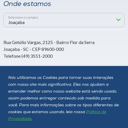
Onde estamos
Selecione o campus
Rua Getúlio Vargas, 2125 - Bairro Flor da Serra
Joaçaba - SC - CEP 89600-000
Telefone (49) 3551-2000
Siga a Unoesc
Nós utilizamos os Cookies para tornar suas interações
com nosso site mais significativa. Eles nos ajudam a
entender melhor como nosso website está sendo usado,
assim podemos entregar conteúdo sob medida para
você. Para mais informações sobre os tipos diferentes de
cookies que estamos usando, leia nossa
Política de
Privacidade
.