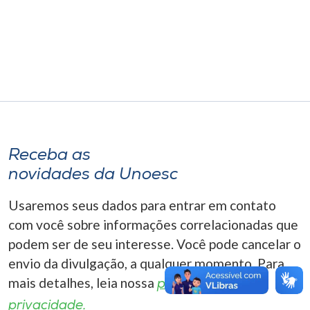
Museu
Unoesc
Store
Selecione
o idioma
Receba as
novidades da Unoesc
Usaremos seus dados para entrar em contato
A+
A-
com você sobre informações correlacionadas que
podem ser de seu interesse. Você pode cancelar o
envio da divulgação, a qualquer momento. Para
mais detalhes, leia nossa
política de
privacidade.