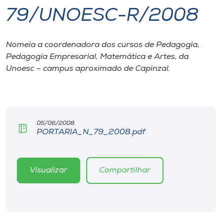
79/UNOESC-R/2008
I.nova
Nomeia a coordenadora dos cursos de Pedagogia,
Diplomados
Pedagogia Empresarial, Matemática e Artes, da
Unoesc – campus aproximado de Capinzal.
Cultura
CPA
05/06/2008
PORTARIA_N_79_2008.pdf
Biblioteca
Editora
Visualizar
Compartilhar
Rádio