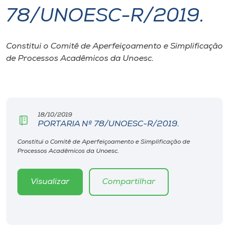
78/UNOESC-R/2019.
I.nova
Constitui o Comitê de Aperfeiçoamento e Simplificação
Diplomados
de Processos Acadêmicos da Unoesc.
Cultura
CPA
18/10/2019
PORTARIA Nº 78/UNOESC-R/2019.
Biblioteca
Constitui o Comitê de Aperfeiçoamento e Simplificação de
Processos Acadêmicos da Unoesc.
Editora
Visualizar
Compartilhar
Rádio