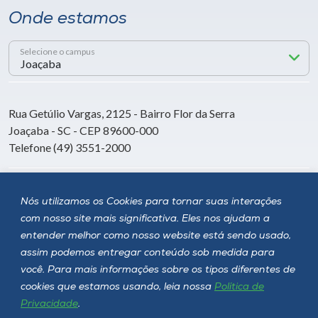
Onde estamos
Selecione o campus
Rua Getúlio Vargas, 2125 - Bairro Flor da Serra
Joaçaba - SC - CEP 89600-000
Telefone (49) 3551-2000
Siga a Unoesc
Nós utilizamos os Cookies para tornar suas interações
com nosso site mais significativa. Eles nos ajudam a
entender melhor como nosso website está sendo usado,
assim podemos entregar conteúdo sob medida para
você. Para mais informações sobre os tipos diferentes de
cookies que estamos usando, leia nossa
Política de
Privacidade
.