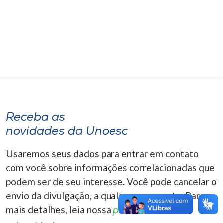
Museu
Unoesc
Store
Selecione
o idioma
Receba as
novidades da Unoesc
A+
Usaremos seus dados para entrar em contato
A-
com você sobre informações correlacionadas que
podem ser de seu interesse. Você pode cancelar o
envio da divulgação, a qualquer momento. Para
mais detalhes, leia nossa
política de