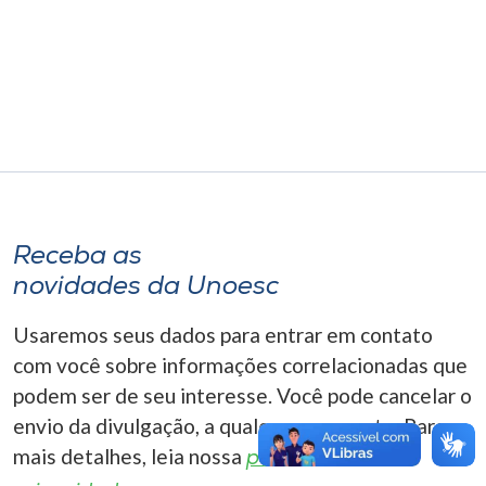
Museu
Unoesc
Store
Selecione
o idioma
Receba as
novidades da Unoesc
A+
Usaremos seus dados para entrar em contato
A-
com você sobre informações correlacionadas que
podem ser de seu interesse. Você pode cancelar o
envio da divulgação, a qualquer momento. Para
mais detalhes, leia nossa
política de