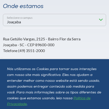
Onde estamos
Selecione o campus
Rua Getúlio Vargas, 2125 - Bairro Flor da Serra
Joaçaba - SC - CEP 89600-000
Telefone (49) 3551-2000
Siga a Unoesc
Nós utilizamos os Cookies para tornar suas interações
com nosso site mais significativa. Eles nos ajudam a
entender melhor como nosso website está sendo usado,
assim podemos entregar conteúdo sob medida para
você. Para mais informações sobre os tipos diferentes de
cookies que estamos usando, leia nossa
Política de
Privacidade
.