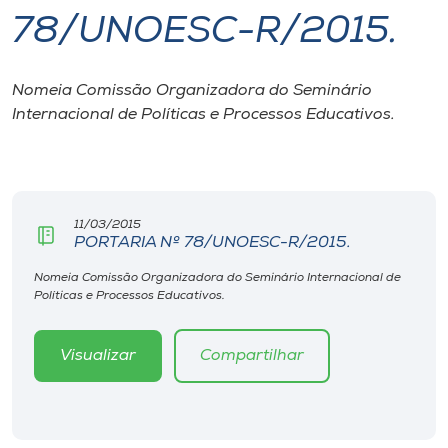
78/UNOESC-R/2015.
I.nova
Nomeia Comissão Organizadora do Seminário
Diplomados
Internacional de Políticas e Processos Educativos.
Cultura
CPA
11/03/2015
PORTARIA Nº 78/UNOESC-R/2015.
Biblioteca
Nomeia Comissão Organizadora do Seminário Internacional de
Políticas e Processos Educativos.
Editora
Visualizar
Compartilhar
Rádio