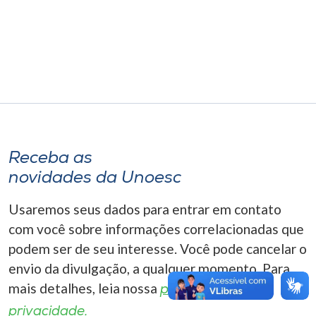
Museu
Unoesc
Store
Selecione
o idioma
Receba as
novidades da Unoesc
Usaremos seus dados para entrar em contato
A+
A-
com você sobre informações correlacionadas que
podem ser de seu interesse. Você pode cancelar o
envio da divulgação, a qualquer momento. Para
mais detalhes, leia nossa
política de
privacidade.