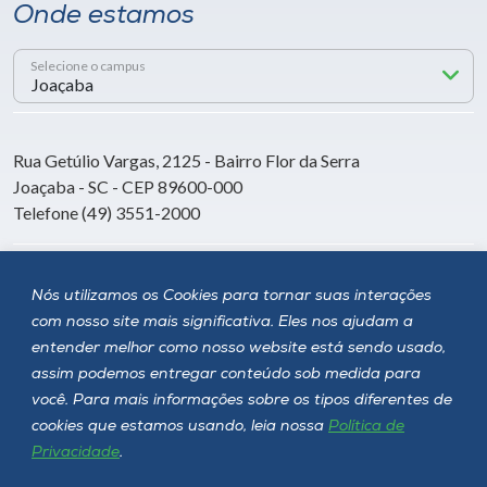
Onde estamos
Selecione o campus
Rua Getúlio Vargas, 2125 - Bairro Flor da Serra
Joaçaba - SC - CEP 89600-000
Telefone (49) 3551-2000
Siga a Unoesc
Nós utilizamos os Cookies para tornar suas interações
com nosso site mais significativa. Eles nos ajudam a
entender melhor como nosso website está sendo usado,
assim podemos entregar conteúdo sob medida para
você. Para mais informações sobre os tipos diferentes de
cookies que estamos usando, leia nossa
Política de
Privacidade
.