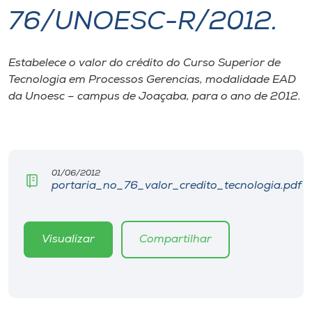
76/UNOESC-R/2012.
I.nova
Estabelece o valor do crédito do Curso Superior de
Diplomados
Tecnologia em Processos Gerencias, modalidade EAD
da Unoesc – campus de Joaçaba, para o ano de 2012.
Cultura
CPA
01/06/2012
portaria_no_76_valor_credito_tecnologia.pdf
Biblioteca
Editora
Visualizar
Compartilhar
Rádio