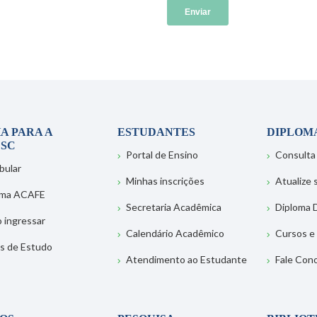
A PARA A
ESTUDANTES
DIPLOM
SC
Portal de Ensino
Consulta
bular
Minhas inscrições
Atualize
ema ACAFE
Secretaria Acadêmica
Diploma D
 ingressar
Calendário Acadêmico
Cursos e
s de Estudo
Atendimento ao Estudante
Fale Con