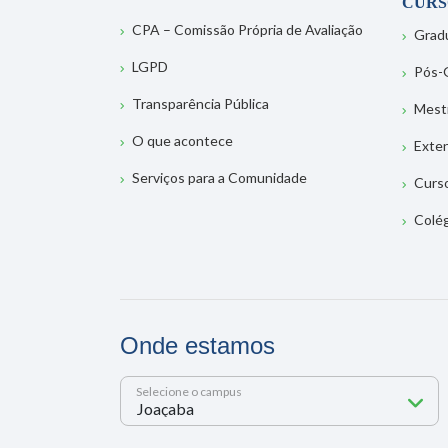
CURS
CPA – Comissão Própria de Avaliação
Grad
LGPD
Pós-
Transparência Pública
Mest
O que acontece
Exte
Serviços para a Comunidade
Curs
Colé
Onde estamos
Selecione o campus