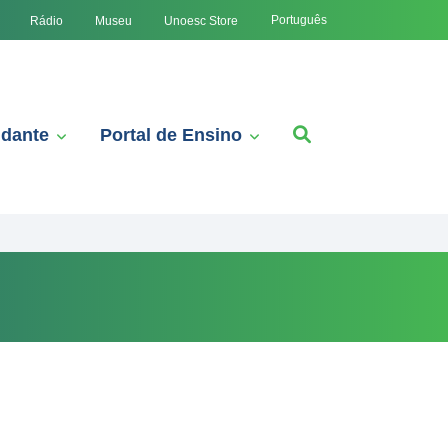
Português
Rádio
Museu
Unoesc Store
udante
Portal de Ensino