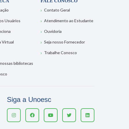
TECA
FALE CONOSCO
tação
Contato Geral
os Usuários
Atendimento ao Estudante
nciona
Ouvidoria
a Virtual
Seja nosso Fornecedor
Trabalhe Conosco
nossas bibliotecas
osco
Siga a Unoesc