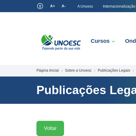
A+
A-
A Unoesc
Internacionalização
Cursos
Ond
Página Inicial
Sobre a Unoesc
Publicações Legais
Publicações Lega
Voltar