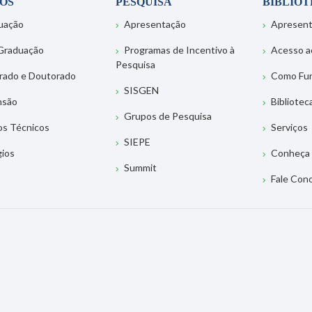
OS
PESQUISA
BIBLIO
uação
Apresentação
Apresen
Graduação
Programas de Incentivo à
Acesso a
Pesquisa
rado e Doutorado
Como Fu
SISGEN
nsão
Bibliotec
Grupos de Pesquisa
os Técnicos
Serviços
SIEPE
gios
Conheça 
Summit
Fale Con