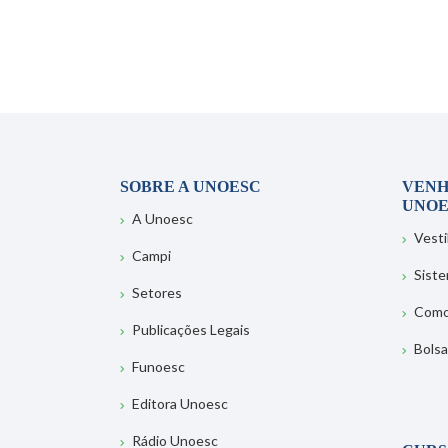
SOBRE A UNOESC
VENH
UNOE
A Unoesc
Vesti
Campi
Sist
Setores
Como
Publicações Legais
Bolsa
Funoesc
Editora Unoesc
Rádio Unoesc